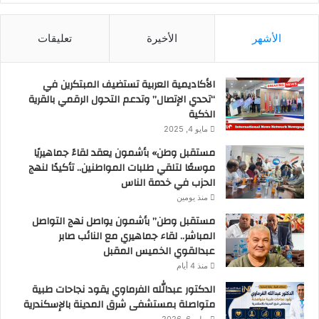
الأشهر
الأخيرة
تعليقات
الأكاديمية العربية تستضيف المبتكرين في
“تحدي الإتصال” وتدعم التحول الرقمي بالقرية
الذكية
مايو 4, 2025
مستقبل وطن» بأشمون يعقد لقاءً جماهيريًا
موسعًا لتلقي طلبات المواطنين.. تأكيدًا لنهج
الحزب في خدمة الناس
منذ يومين
مستقبل وطن” بأشمون يواصل نهج التواصل
المباشر.. لقاء جماهيري مع النائب صابر
عبدالقوي الخميس المقبل
منذ 4 أيام
الدكتور عبدالله الفرماوي يقود نجاحات طبية
متواصلة بمستشفى شرق المدينة بالإسكندرية