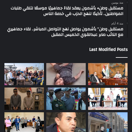
منذ يومين
مستقبل وطن» بأشمون يعقد لقاءً جماهيريًا موسعًا لتلقي طلبات
المواطنين.. تأكيدًا لنهج الحزب في خدمة الناس
منذ 4 أيام
مستقبل وطن” بأشمون يواصل نهج التواصل المباشر.. لقاء جماهيري
مع النائب صابر عبدالقوي الخميس المقبل
Last Modified Posts