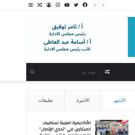
فيسبوك
تويتر
يوتيوب
انستقرام
تسجيل
مقال
إضافة
الدخول
عشوائي
عمود
جانبي
مقال
بحث
عشوائي
عن
الأشهر
الأخيرة
تعليقات
الأكاديمية العربية تستضيف
المبتكرين في “تحدي الإتصال”