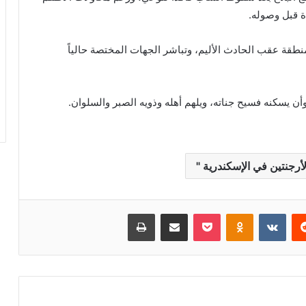
اة قبل وصوله.
طقة عقب الحادث الأليم، وتباشر الجهات المختصة حالياً
وأن يسكنه فسيح جناته، ويلهم أهله وذويه الصبر والسلوان.
أرجنتين في الإسكندرية "
ريست
بوكيت
Odnoklassniki
مشاركة عبر البريد
طباعة