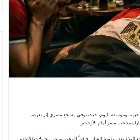
 حزينة ومؤسفة اليوم، حيث توفي مشجع مصري إثر تعرضه
باراة منتخب مصر أمام الأرجنتين.
قع البلاغ بعد سقوط الشاب فاقداً للوعي، ورغم محاولات الأطقم