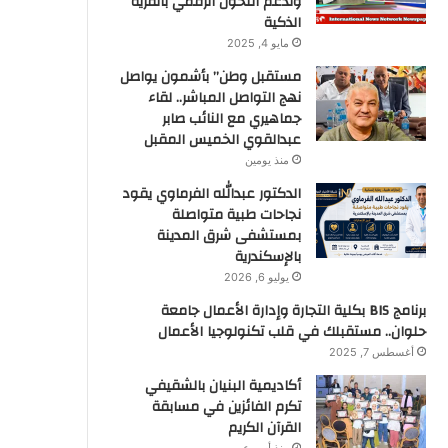
وتدعم التحول الرقمي بالقرية
الذكية
مايو 4, 2025
مستقبل وطن” بأشمون يواصل
نهج التواصل المباشر.. لقاء
جماهيري مع النائب صابر
عبدالقوي الخميس المقبل
منذ يومين
الدكتور عبدالله الفرماوي يقود
نجاحات طبية متواصلة
بمستشفى شرق المدينة
بالإسكندرية
يوليو 6, 2026
برنامج BIS بكلية التجارة وإدارة الأعمال جامعة
حلوان.. مستقبلك في قلب تكنولوجيا الأعمال
أغسطس 7, 2025
أكاديمية البنيان بالشقيفي
تكرم الفائزين في مسابقة
القرآن الكريم
منذ أسبوعين