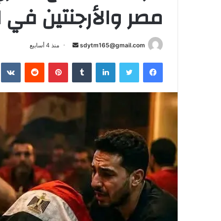
مصر والأرجنتين في ا
أرسل
sdytm165@gmail.com
منذ 4 أسابيع
بريدا
فيسبوك
تويتر
لينكدإن
بينتيريست
إلكترونيا