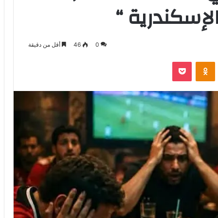
لإسكندرية “
0
46
أقل من دقيقة
بوكيت
Odnoklassniki