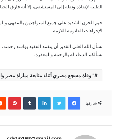
الطبية لإنقاذه ونقله إلى المستشفى، إلا أنه فارق الحي
خيم الحزن الشديد على جميع المتواجدين بالمقهى والمن
الإجراءات القانونية اللازمة.
نسأل الله العلي القدير أن يتغمد الفقيد بواسع رحمته، 
نسألكم الدعاء له بالرحمة والمغفرة.
" وفاة مشجع مصري أثناء متابعة مباراة مصر وال
فيسبوك
تويتر
لينكدإن
بينتي
شاركها
sdytm165@gmail.com