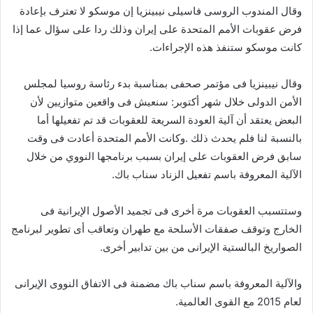
وقال المندوب الروسى فاسيلى نيبينزيا إن موسكو لا تعترف بإعادة
فرض عقوبات الأمم المتحدة على إيران وذلك ردا على سؤال عما إذا
كانت موسكو ستنفذ هذه الإجراءات.
وقال نيبينزيا فى مؤتمر صحفى بمناسبة بدء رئاسة روسيا لمجلس
الأمن الدولى خلال شهر أكتوبر: سنعيش فى واقعين متوازيين لأن
البعض يعتقد أن آلية العودة السريعة للعقوبات قد تم تفعيلها أما
بالنسبة لنا فلم يحدث ذلك .وكانت الأمم المتحدة أعادت فى وقت
سابق فرض العقوبات على إيران بسبب برنامجها النووي من خلال
الآلية المعروفة باسم تفعيل الزناد سناب باك.
وستتسبب العقوبات مرة أخرى فى تجميد الأصول الإيرانية فى
الخارج وتوقف صفقات الأسلحة مع طهران وتعاقب أى تطوير لبرنامج
الصواريخ البالستية الإيرانى من بين تدابير أخرى.
والآلية المعروفة باسم سناب باك مضمنة فى الاتفاق النووى الإيرانى
لعام 2015 مع القوى العالمية.