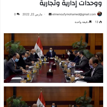
ووحدات إدارية وتجارية
أرسل
elmenoufymohamed@gmail.com
مارس 22, 2022
0
بريدا
13
دقيقة واحدة
إلكترونيا