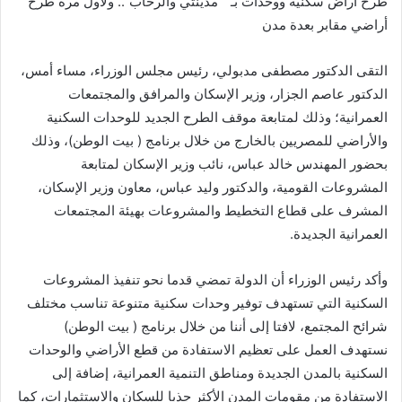
طرح أراض سكنية ووحدات بـ ” مدينتي والرحاب”.. ولأول مرة طرح
أراضي مقابر بعدة مدن
التقى الدكتور مصطفى مدبولي، رئيس مجلس الوزراء، مساء أمس،
الدكتور عاصم الجزار، وزير الإسكان والمرافق والمجتمعات
العمرانية؛ وذلك لمتابعة موقف الطرح الجديد للوحدات السكنية
والأراضي للمصريين بالخارج من خلال برنامج ( بيت الوطن)، وذلك
بحضور المهندس خالد عباس، نائب وزير الإسكان لمتابعة
المشروعات القومية، والدكتور وليد عباس، معاون وزير الإسكان،
المشرف على قطاع التخطيط والمشروعات بهيئة المجتمعات
العمرانية الجديدة.
وأكد رئيس الوزراء أن الدولة تمضي قدما نحو تنفيذ المشروعات
السكنية التي تستهدف توفير وحدات سكنية متنوعة تناسب مختلف
شرائح المجتمع، لافتا إلى أننا من خلال برنامج ( بيت الوطن)
نستهدف العمل على تعظيم الاستفادة من قطع الأراضي والوحدات
السكنية بالمدن الجديدة ومناطق التنمية العمرانية، إضافة إلى
الاستفادة من مقومات المدن الأكثر جذبا للسكان والاستثمارات، كما