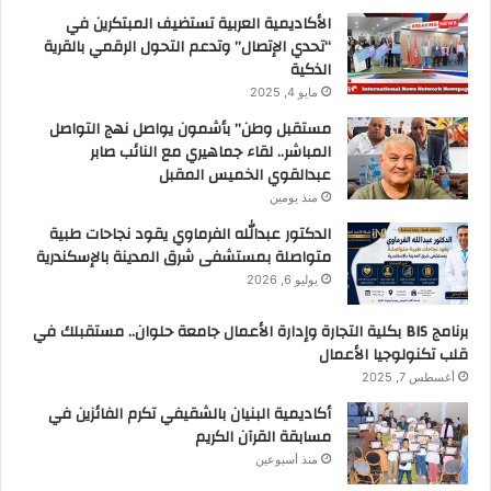
الأكاديمية العربية تستضيف المبتكرين في
“تحدي الإتصال” وتدعم التحول الرقمي بالقرية
الذكية
مايو 4, 2025
مستقبل وطن” بأشمون يواصل نهج التواصل
المباشر.. لقاء جماهيري مع النائب صابر
عبدالقوي الخميس المقبل
منذ يومين
الدكتور عبدالله الفرماوي يقود نجاحات طبية
متواصلة بمستشفى شرق المدينة بالإسكندرية
يوليو 6, 2026
برنامج BIS بكلية التجارة وإدارة الأعمال جامعة حلوان.. مستقبلك في
قلب تكنولوجيا الأعمال
أغسطس 7, 2025
أكاديمية البنيان بالشقيفي تكرم الفائزين في
مسابقة القرآن الكريم
منذ أسبوعين