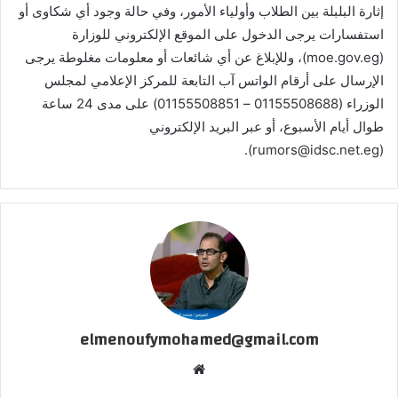
إثارة البلبلة بين الطلاب وأولياء الأمور، وفي حالة وجود أي شكاوى أو
استفسارات يرجى الدخول على الموقع الإلكتروني للوزارة
(moe.gov.eg)، وللإبلاغ عن أي شائعات أو معلومات مغلوطة يرجى
الإرسال على أرقام الواتس آب التابعة للمركز الإعلامي لمجلس
الوزراء (01155508688 – 01155508851) على مدى 24 ساعة
طوال أيام الأسبوع، أو عبر البريد الإلكتروني
(rumors@idsc.net.eg).
elmenoufymohamed@gmail.com
موقع
الويب