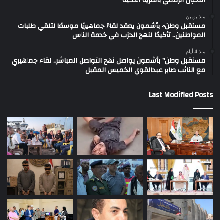
التحول الرقمي بالقرية الذكية
منذ يومين
مستقبل وطن» بأشمون يعقد لقاءً جماهيريًا موسعًا لتلقي طلبات
المواطنين.. تأكيدًا لنهج الحزب في خدمة الناس
منذ 4 أيام
مستقبل وطن” بأشمون يواصل نهج التواصل المباشر.. لقاء جماهيري
مع النائب صابر عبدالقوي الخميس المقبل
Last Modified Posts