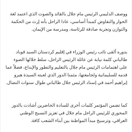
ووصف الدليمي الرئيس مام جلال بالقائد والصوت الذي اعتمد لغة
الحوار والتفاوض كمبدأ أساسي، عادا الراحل بأنه إرث من الحكمة
والتوازن وتجربة صادقة للرئاسة، ومدرسة من الإيمان.
بدوره ألقى نائب رئيس الوزراء في إقليم كردستان السيد قوباد
طالباني كلمة نيابة عن عائلة الرئيس الراحل، سلط خلالها الضوء
على اهتمامات الرئيس مام جلال بالتعليم والتطور والإبداع، فضلاً عما
قدمه للسليمانية ولجامعتها، مثمنا الدور الذي لعبته السيدة هيرو
إبراهيم أحمد في إسناد الرئيس جلال طالباني طوال سنوات النضال.
كما تضمن المؤتمر كلمات أخرى للسادة الحاضرين أشادت بالدور
المحوري للرئيس الراحل مام جلال في تعزيز النسيج الوطني
العراقي، وترسيخ مبدأ المواطنة بين أبناء الشعب كافة.