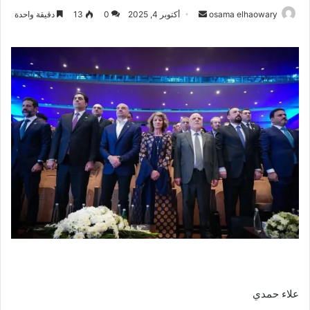
أرسل
osama elhaowary
أكتوبر 4, 2025
0
13
دقيقة واحدة
بريدا
إلكترونيا
علاء حمدي