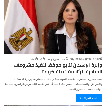
sdytm165@gmail.com
منذ أسبوع واحد
0
32
وزيرة الإسكان تتابع موقف تنفيذ مشروعات
المبادرة الرئاسية “حياة كريمة”
كتب صبري الحصري عقدت المهندسة راندة المنشاوي، وزيرة الإسكان
والمرافق والمجتمعات العمرانية، اجتماعًا عبر تقنية الفيديوكونفرانس، لمتابعة
موقف تنفيذ المشروعات…
أكمل القراءة »