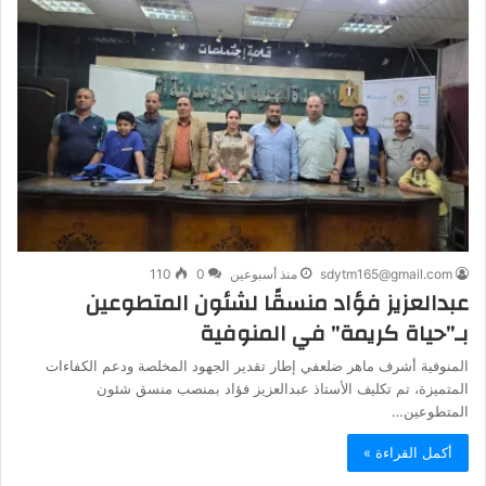
sdytm165@gmail.com
منذ أسبوعين
0
110
عبدالعزيز فؤاد منسقًا لشئون المتطوعين
بـ”حياة كريمة” في المنوفية
المنوفية أشرف ماهر ضلعفي إطار تقدير الجهود المخلصة ودعم الكفاءات
المتميزة، تم تكليف الأستاذ عبدالعزيز فؤاد بمنصب منسق شئون
المتطوعين…
أكمل القراءة »