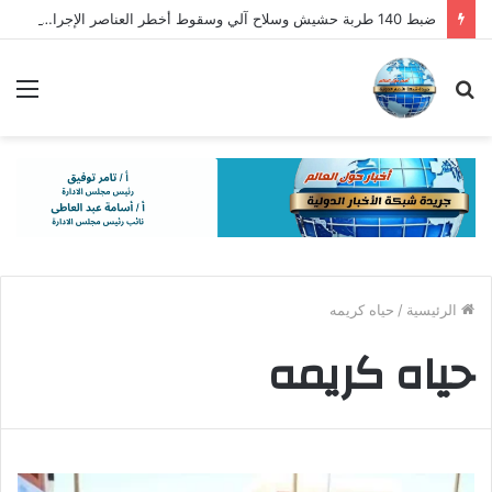
ضبط 140 طربة حشيش وسلاح آلي وسقوط أخطر العناصر الإجرامية
بحث
الق
عن
الرئيسية
/
حياه كريمه
حياه كريمه