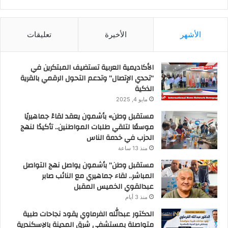
الأشهر
الأخيرة
تعليقات
الأكاديمية العربية تستضيف المبتكرين في
“تحدي الإتصال” وتدعم التحول الرقمي بالقرية
الذكية
مايو 4, 2025
مستقبل وطن» بأشمون يعقد لقاءً جماهيريًا
موسعًا لتلقي طلبات المواطنين.. تأكيدًا لنهج
الحزب في خدمة الناس
منذ 13 ساعة
مستقبل وطن” بأشمون يواصل نهج التواصل
المباشر.. لقاء جماهيري مع النائب صابر
عبدالقوي الخميس المقبل
منذ 3 أيام
الدكتور عبدالله الفرماوي يقود نجاحات طبية
متواصلة بمستشفى شرق المدينة بالإسكندرية