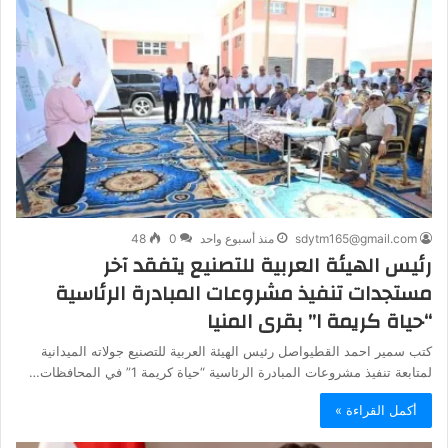
sdytm165@gmail.com
منذ أسبوع واحد
0
48
رئيس الهيئة العربية للتصنيع يتفقد آخر
مستجدات تنفيذ مشروعات المبادرة الرئاسية
“حياة كريمة ١” بقرى المنيا
كتب سمير احمد القطيواصل رئيس الهيئة العربية للتصنيع جولاته الميدانية
لمتابعة تنفيذ مشروعات المبادرة الرئاسية “حياة كريمة 1” في المحافظات…
أكمل القراءة »