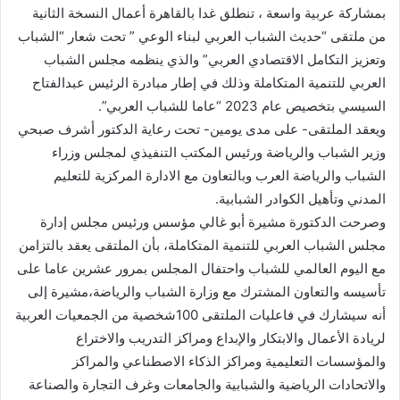
بمشاركة عربية واسعة ، تنطلق غدا بالقاهرة أعمال النسخة الثانية
من ملتقى “حديث الشباب العربي لبناء الوعي ” تحت شعار “الشباب
وتعزيز التكامل الاقتصادي العربي” والذي ينظمه مجلس الشباب
العربي للتنمية المتكاملة وذلك في إطار مبادرة الرئيس عبدالفتاح
السيسي بتخصيص عام 2023 “عاما للشباب العربي”.
ويعقد الملتقى- على مدى يومين- تحت رعاية الدكتور أشرف صبحي
وزير الشباب والرياضة ورئيس المكتب التنفيذي لمجلس وزراء
الشباب والرياضة العرب وبالتعاون مع الادارة المركزية للتعليم
المدني وتأهيل الكوادر الشبابية.
وصرحت الدكتورة مشيرة أبو غالي مؤسس ورئيس مجلس إدارة
مجلس الشباب العربي للتنمية المتكاملة، بأن الملتقى يعقد بالتزامن
مع اليوم العالمي للشباب واحتفال المجلس بمرور عشرين عاما على
تأسيسه والتعاون المشترك مع وزارة الشباب والرياضة،مشيرة إلى
أنه سيشارك في فاعليات الملتقى 100شخصية من الجمعيات العربية
لريادة الأعمال والابتكار والإبداع ومراكز التدريب والاختراع
والمؤسسات التعليمية ومراكز الذكاء الاصطناعي والمراكز
والاتحادات الرياضية والشبابية والجامعات وغرف التجارة والصناعة