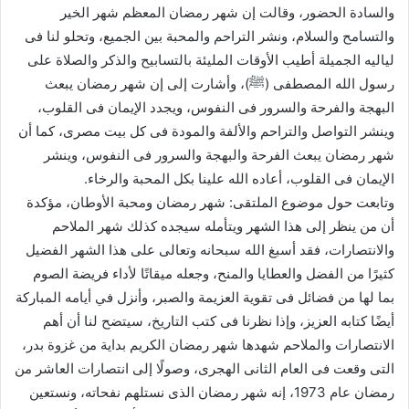
والسادة الحضور، وقالت إن شهر رمضان المعظم شهر الخير
والتسامح والسلام، ونشر التراحم والمحبة بين الجميع، وتحلو لنا فى
لياليه الجميلة أطيب الأوقات المليئة بالتسابيح والذكر والصلاة على
رسول الله المصطفى (ﷺ)، وأشارت إلى إن شهر رمضان يبعث
البهجة والفرحة والسرور فى النفوس، ويجدد الإيمان فى القلوب،
وينشر التواصل والتراحم والألفة والمودة فى كل بيت مصرى، كما أن
شهر رمضان يبعث الفرحة والبهجة والسرور فى النفوس، وينشر
الإيمان فى القلوب، أعاده الله علينا بكل المحبة والرخاء.
وتابعت حول موضوع الملتقى: شهر رمضان ومحبة الأوطان، مؤكدة
أن من ينظر إلى هذا الشهر ويتأمله سيجده كذلك شهر الملاحم
والانتصارات، فقد أسبغ الله سبحانه وتعالى على هذا الشهر الفضيل
كثيرًا من الفضل والعطايا والمنح، وجعله ميقاتًا لأداء فريضة الصوم
بما لها من فضائل فى تقوية العزيمة والصبر، وأنزل في أيامه المباركة
أيضًا كتابه العزيز، وإذا نظرنا فى كتب التاريخ، سيتضح لنا أن أهم
الانتصارات والملاحم شهدها شهر رمضان الكريم بداية من غزوة بدر،
التى وقعت فى العام الثانى الهجرى، وصولًا إلى انتصارات العاشر من
رمضان عام 1973، إنه شهر رمضان الذى نستلهم نفحاته، ونستعين