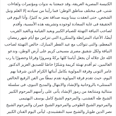
الكنيسة المصرية العريقة، وقد جمعتنا به ندوات ومؤتمرات ولقاءات
شتى، فى مختلف مناطق الوطن؛ فما رأينا من سيادته إلا العلم ونبل
الشخص، حتى انعقدت بيننا وبينه صداقة نعتز به كثيرًا، وأنا اليوم فى
الحقيقة فى غاية السعادة لوجوده وتشريفه هذه الأمسية، وأقدم
لصاحب النيافة التهنئة للصيام الكبير وبعيد القيامة وبالعيد القريب
أيضًا، الأعياد المترابطة والمتكررة التى تتزامن مع أيام شهر رمضان
المعظم، والتى تتواكب مع عيد الفطر المبارك، خالص التهنئة لصاحب
النيافة ولكل شقيق مصرى مسيحى كريم على أرض الوطن، وندعو
الله جل جلاله أن يجعل أيامنا كلها بركةً وسرورًا وفرحًا وحضورًا يا رب
العالمين، ثم أقدم تهنئة كريمة وشكرًا خاصًا للصديق العزيز الدكتور
عامر التونى وفرقة المولوية بكامل أبنائها الكرام الذين شرفنا بهم
اليوم، حيث تقدم فرقة المولوية تقدم نمطًا من الفن الرفيع الخالص
الممتلىء بالروحانية والإنشاد والابتهال والمديح النبوى، فى سلسلة
متتالية ومتتابعة من رموز الإنشاد يأتى على رأسهم المرحوم الكبير
الشيخ طه الفشنى، والمرحوم الشيخ كامل يوسف البهتيمى
والمرحوم الشيخ الطوخى والمرحوم الشيخ عمران والمرحوم الشيخ
نصر الدين طوبار والشيخ سيد النقشبندى، ليأتى اليوم الفنان الكبير