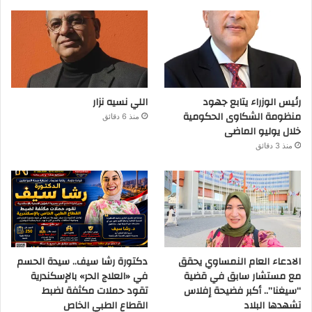
رئيس الوزراء يتابع جهود
اللي نسيه نزار
منظومة الشكاوى الحكومية
منذ 6 دقائق
خلال يوليو الماضى
منذ 3 دقائق
الادعاء العام النمساوي يحقق
دكتورة رشا سيف.. سيدة الحسم
مع مستشار سابق في قضية
في «العلاج الحر» بالإسكندرية
“سيغنا”.. أكبر فضيحة إفلاس
تقود حملات مكثفة لضبط
تشهدها البلاد
القطاع الطبي الخاص