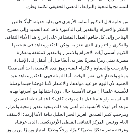
للتسامح والمحبة والترابط، المعنى الحقيقى لكلمة وطن.
من جانبه قال الدكتور أسامة الأزهرى فى بداية حديثه: “أولًا خالص
الشكر والاحترام والتقدير إلى الدكتورة ناهد عبد الحميد وإلى مسرح
الهناجر وإلى كل طاقم العمل المتضافر على إخراج هذا الأداء الثقافى
والفكرى والتنويرى الذى نعتز به، ونكن للدكتورة ناهد فى شخصها
الكريم أسمى آيات الاحترام والاعتزاز والتقدير كمثقفة ومفكرة
مصرية تمثل رمزًا مصريًا نعتز به، أيضًا قبل أن أنتقل إلى الإشادة
والترحيب والحفاوة والإكرام لبقية رموز هذه الأمسية، أجد أنى مدينًا
بتهنئةٍ واعتذارٍ فى نفس الوقت، أما التهنئة فهى للدكتورة ناهد عبد
الحميد لأن اليوم هو عيد مولدها، والاعتذار لأننا فوجئنا حينما وصلنا
للأمسية علمنا أن موعد الأمسية حال دون احتفالها مع أسرتها بهذه
المناسبة، ولو علمنا قبل ذلك بوقت كاف كنا قد استطعنا تنسيق
موعد أخر لهذه الأمسية، ثم أهنى بعد ذلك بتحية تقدير ومحبة وإعزاز،
وبترحيب كبير الصديق العزيز الحبر الجليل نيافة الأنبا إرميا؛ الأسقف
العام ورئيس المركز الثقافى القبطى الأرثوذكسى، الذى عرفناه
وعرفته مصر مفكرًا مصريًا كبيرًا، ورجلًا وطنيًا بامتياز ورمزًا من رموز