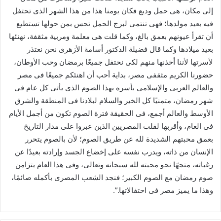
إلى مكان، هى حمل وديع فكان يومنا هذا من هذا الشهر الذى تحتفل
فيه بعيد مولدها؛ فهى تنتمى لبرج الحمل تحس بمن حولها تستطيع
أن تقرأ عيونهم بعمق بالغ، وكما قلت هى معلمة ومربية مثقفة، نهنئها
بعيد ميلادها وكما قال فضيلة الدكتور أسامة الأزهرى نحن نعتذر
لأسرتها لأننا أخذنها منهم لكى نحتفل جميعًا برمضان وحب الأوطان،
حضورنا الكريم مثقفى مصر، بداية أحب أن اهنئكم جميعًا فى مصر
والعالم العربى والإسلامى بأسره بهذا الصوم الذى يأتى كل عام فى
شهر رمضان، متمنيًا كل الخير والسلام لبلادنا فى المنطقة والشرق
الأوسط والعالم أجمع، فى الحقيقة فترة الصوم تكون من أجمل الأيام
فى العام، وأقربها لقلب المصريين الذين عبروا على مدار التاريخ
بعمق محبتهم الشديدة لله عن طريق الصوم؛ لأن بالصوم يتحرر
الإنسان من ذاته، ويدرب نفسه على إخضاع الجسد وإرادته بعيدًا عن
رغباته، متجهًا نحو محبته لله سبحانه وتعالى، وفى هذا العام يتزامن
صوم رمضان مع الصوم الكبير؛ فنجد الشعب المصرى بأكمله صائمًا،
وهذا ما يميز مصر فى احتفالاتها.”.