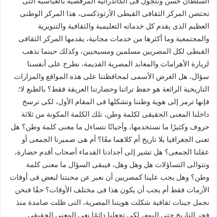
السلطان حسن ونتجول فى الكاتدرائية المرقصية بالعباسية التى
تحتضن المركز الثقافى القبطى الأرثوذكسى، هذا المركز الوطنى
العظيم الذى يقدم كل خدماته التعليمية والثقافية والتنويرية
والمجتمعية وما أكثرها من خدمات مجانية، يقدمها المركز الثقافى
القبطى لكل المصريين مسلمين ومسيحيين، وكذلك حينما نذهب
لزيارة الأهرامات والمعابد المصرية القديمة، نطرح على أنفسنا
سؤال، هل الغرض الأسمى لمحافظتنا على هذه المواقع والمزارات
التاريخية الرائعة هو حفظ تراثنا وحضارتنا العريقة فقط؟ بالطبع لا؛
فإنها ترمز إلى هوية وطننا وتشكلها فى المقام الأول، لكى ترسخ
داخلنا المعنى الحقيقى لكلمة وطن، تلك الكلمة المكونة من ثلاثة
حروف وكثيرًا ما نستخدمها، وأحيانًا نتساءل ما معنى كلمة وطن؟ هل
تعنى الجغرافيا بلا تاريخ أم كلاهما معًا؟ أم هى ضميرنا الجمعى أو
عقلنا الجمعى؟ هل تشير إلى أجدادنا القدماء أصحاب أقدم حضارة،
وتتوالى التساؤلات هل وهل وهل، فيبقى السؤال ما معنى كلمة
وطن؟ وهل يجب علينا كمصريين أن نعبر عن محبتنا لبعض فى أوقات
الأزمات فقط أم يجب أن يكون هذا فى مختلف الأوقات؟ حقًا فنحن
نحمل جينات ثقافية شكلت هويتنا المصرية، التى ظلت صامدة منذ
فجر التاريخ حتى اليوم، لكى تجعلنا دائمًا نعى المعنى الحقيقى