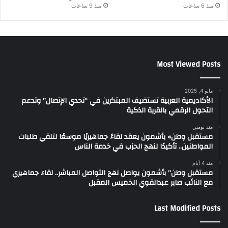
منذ 6 ساعات
منذ 9 ساعات
Most Viewed Posts
مايو 4, 2025
الأكاديمية العربية تستضيف المبتكرين في “تحدي الإتصال” وتدعم
التحول الرقمي بالقرية الذكية
منذ يومين
مستقبل وطن» بأشمون يعقد لقاءً جماهيريًا موسعًا لتلقي طلبات
المواطنين.. تأكيدًا لنهج الحزب في خدمة الناس
منذ 4 أيام
مستقبل وطن” بأشمون يواصل نهج التواصل المباشر.. لقاء جماهيري
مع النائب صابر عبدالقوي الخميس المقبل
Last Modified Posts