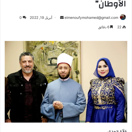
الأوطان”
أرسل
elmenoufymohamed@gmail.com
أبريل 19, 2022
0
بريدا
22
6 دقائق
إلكترونيا
علاء حمدي