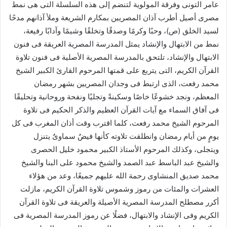
عامر التونى وفرقة المولوية لتنضم إلى هذه السلسلة التى هى نمط
مصرى أصيل أطرب آذان المصريين بمكارم الشريعة وملأ آذانهم مدحًا
لسيد الخلق (ص)، وحبًا وكرمًا وصدقًا وتخلقًا وشيمًا وآدابًا رفيعة،
نمط من الابتهال والإنشاد يمثل المدرسة المصرية العريقة فى فنون
الابتهال والإنشاد، تلتحق بالمدرسة المصرية الأصلية فى فنون تلاوة
القرآن الكريم، التى يتربع على قمتها المرحوم القارئ الكبير الشيخ
محمد رفعت، الذى ارتبط فى وجدان المصريين بشهر رمضان
المعظم، ونجد خشوعًا خاصًا وسكينةً وتجليًا ونفحة وروحانية وتحليقًا
فى آفاق السماء مع آيات القرآن العظيم والذكر الحكيم فى تلاوة
المرحوم الشيخ محمد رفعت، كلما اقترب وقت أذان المغرب فى كل
يومٍ من أيام رمضان وانطلقت تلاوته كأنها فيضٌ سماوىٌ يتنزل
ويتجلى، وكذلك المرحوم الأستاذ الكبير محمود خليل الحصرى
والشيخ عبد الباسط عبد الصمد والشيخ محمود على البنا والشيخ
محمد صديق المنشاوى رحمة الله عليهم جميعًا، وعد من هؤلاء
العشرات والمئات من رموز وشموس تلاوة القرآن الكريم، مازلت
أكرر مصطلح المدرسة المصرية الأصيلة والعريقة فى تلاوة القرآن
الكريم وفى الإنشاد والابتهال، فضلًا عن رموز المدرسة المصرية فى