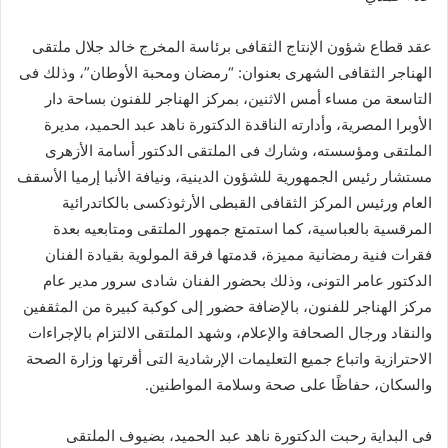
عقد قطاع شؤون الإنتاج الثقافى برئاسة المخرج خالد جلال ملتقى
الهناجر الثقافى الشهرى بعنوان: “رمضان ومحبة الأوطان”، وذلك فى
التاسعة من مساء أمس الاثنين، بمركز الهناجر للفنون بساحة دار
الأوبرا المصرية، وأدارته الناقدة الدكتورة ناهد عبد الحميد، مديرة
الملتقى ومؤسسته، وشارك فى الملتقى الدكتور أسامة الأزهرى
مستشار رئيس الجمهورية للشؤون الدينية، ونيافة الأنبا إرميا الأسقف
العام ورئيس المركز الثقافى القبطى الأرثوذكسى بالكاتدرائية
المرقسية بالعباسية، كما استمتع جمهور الملتقى ومتابعيه بعدة
فقرات فنية رمضانية مميزة، قدمتها فرقة المولوية بقيادة الفنان
الدكتور عامر التونى، وذلك بحضور الفنان شادى سرور مدير عام
مركز الهناجر للفنون، بالإضافة حضور إلى كوكبة كبيرة من المثقفين
والنقاد ورجال الصحافة والإعلام، وشهد الملتقى الالتزام بالإجراءات
الاحترازية واتباع جميع التعليمات الإرشادية التى أقرتها وزارة الصحة
والسكان، حفاظًا على صحة وسلامة المواطنين.
فى البداية رحبت الدكتورة ناهد عبد الحميد، بضيوف الملتقى