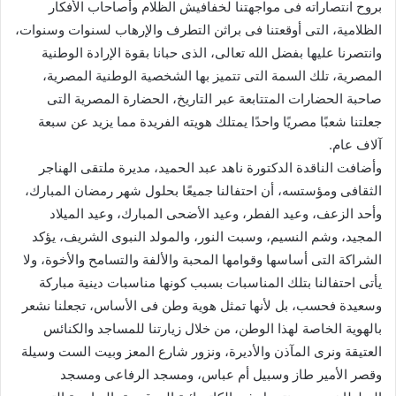
بروح انتصاراته فى مواجهتنا لخفافيش الظلام وأصاحاب الأفكار
الظلامية، التى أوقعتنا فى براثن التطرف والإرهاب لسنوات وسنوات،
وانتصرنا عليها بفضل الله تعالى، الذى حبانا بقوة الإرادة الوطنية
المصرية، تلك السمة التى تتميز بها الشخصية الوطنية المصرية،
صاحبة الحضارات المتتابعة عبر التاريخ، الحضارة المصرية التى
جعلتنا شعبًا مصريًا واحدًا يمتلك هويته الفريدة مما يزيد عن سبعة
آلاف عام.
وأضافت الناقدة الدكتورة ناهد عبد الحميد، مديرة ملتقى الهناجر
الثقافى ومؤستسه، أن احتفالنا جميعًا بحلول شهر رمضان المبارك،
وأحد الزعف، وعيد الفطر، وعيد الأضحى المبارك، وعيد الميلاد
المجيد، وشم النسيم، وسبت النور، والمولد النبوى الشريف، يؤكد
الشراكة التى أساسها وقوامها المحبة والألفة والتسامح والأخوة، ولا
يأتى احتفالنا بتلك المناسبات بسبب كونها مناسبات دينية مباركة
وسعيدة فحسب، بل لأنها تمثل هوية وطن فى الأساس، تجعلنا نشعر
بالهوية الخاصة لهذا الوطن، من خلال زيارتنا للمساجد والكنائس
العتيقة ونرى المآذن والأديرة، ونزور شارع المعز وبيت الست وسيلة
وقصر الأمير طاز وسبيل أم عباس، ومسجد الرفاعى ومسجد