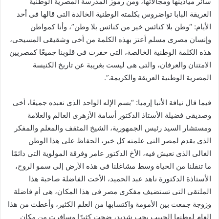
سائر ميادينها ومجالاتها، ومن رموز المدرسة المصرية الوطنية
العريقة البابا تواضروس بكلمته الوطنية الخالدة التى قالها فى أحد
الأيام: “وطن بلا كنائس خير من كنائس بلا وطن”، وأنا كمواطن
وإنسان مصرى مسلم أعتز بهذه الكلمة من أخى وشقيقى المسيحى،
هذه الكلمة الوطنية الخالصة، التى حفرت فى قلوبنا جميعًا كمصريين
الامتنان والعرفان، والتى هى ليست بغريبة عن تاريخ الكنيسة
المصرية الوطنية العريقة والكريمة.”.
فيما قال نيافة الأنبا إرميا: “بسم الإله الواحد الذى نعبده جميعًا، أخى
وصديقى فضيلة الأستاذ الدكتور أسامة الأزهرى العالم والعلامة
ومستشار السيد رئيس الجمهورية، الشيخ المثقف والمعلم والمفكر
الذى يقدم لمصر التى علمته كل خير، الحفاظ على هذا الوطن
الغالى الذى نعيش فيه، الأخ الدكتور عامر وفرقة المولوية التى دائمًا
ما تنقلنا من الحياة وسط مشاغلنا فى هذه الأرض إلى سمو الروح،
الأستاذة الدكتورة ناهد عبد الحميد، الأخت الفاضلة صاحبة هذا
الملتقى التى تستضيف مفكرى مصر فى هذا المكان، هى أم فاضلة
وزوجة جمعت بين الأمومة واكتسابها من العلم الكثير، وأعطت من هذا
العام لوطنها الحبيب بحب شديد، ضحت كثيرًا وسافرت من مكان