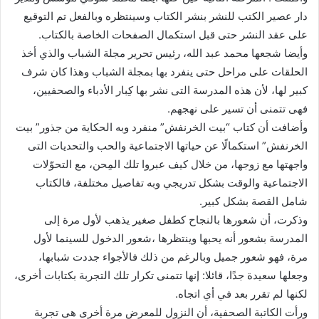
دار عصير الكتب للنشر بنشر الكتاب وسينتظره وبالفعل تم التوقيع
على عقد النشر حتى قبل استكمال الصفحات الخاصة بالكتاب.
وأيضا شجعها محمد عبد الله، رئيس تحرير مجلة الشباب والذي أخذ
الحلقات على مراحل حتى ينفرد بها بمجلة الشباب وهذا كان شرف
كبير لها، لأن هذه المدرسة التى نشر بها كِبار الأدباء والصحفيين،
فهى تتمنى أن تسير على نهجهم.
وأضافت أن كتاب “بيت الخرنفش” منفرد وبه الحكاية من جذور” بيت
الخرنفش” استكمالًا عن حياتها الاجتماعية والحب والتحديات التى
واجهتها مع زوجها، من خلال كيف عبروا تلك المِحن، مع التحوّلات
الاجتماعية والوقت بشكل تدريجي وبه تفاصيل مختلفة، فالكتاب
شامل القصة بشكل كبير.
وذكرت، أن شعورها بالنجاح كطفل صغير يذهب لأول مرة إلى
المدرسة بشعور أنه يحبها وينتظرها ،شعور الدخول للسينما لأول
مرة، فهو شعور جميل وبالرغم من ذلك فالأجواء جددت شبابها،
وجعلها سعيدة جدًا، قائلا: إنها تتمنى تكرار تلك التجربة بكتابات أخرى،
لكنها لم تقرر بعد في أي اتجاه.
ورأت الكاتبة الصحفية، أن النزول للمعرض مرة أخرى هى تجربة