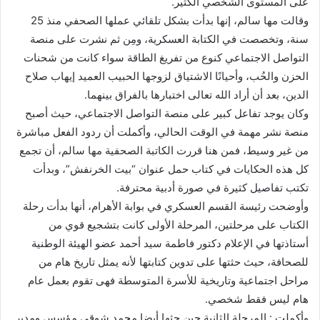
على المستوى الشخصي الكثير.
وقالت مها سالم، إنها بدأت بشكل تلقائي عملها الصحفي منذ 25
سنة، وتخصصت في الكتابة العسكرية، ومِن ثم نشرت على منصة
التواصل الاجتماعي كنوع من تفريغ الطاقة سواء كانت من شحنات
الحزن والحُب، وأحيانًا الاشتياق لزوجها الحبيب العميد إيهاب صلاح
الدين، بعد أن أراد الله تعالى اختبارها بالفراق بينهما.
وكان يوجد تفاعل كبير على منصة التواصل الاجتماعي، حيث أصبح
منصة نشر مهمة في الوقت الحالي، وأكملت أن ردود الفعل مباشرة
من غير وسيط، فمن هنا قررت الكاتبة الصحفية مها سالم، أن تجمع
كل هذه الحكايات في كتاب حمل عنوان “بيت الخرنفش”، وبدأت
تكتب تفاصيل كثيرة في صورة أدبية محترفة.
وأوضحت رئيسة القسم العسكري في بوابة الأهرام، أنها بدأت رحلة
الكتاب على مرحلتين، المرحلة الأولى كانت بتشجيع قوي من
أستاذتها في الإعلام دكتور فاطمة سيد أحمد عضو الهيئة الوطنية
للصحافة، حيث حثتها على تدوين كتابتها لأنه يمثل تاريخ هام من
مراحل اجتماعية وتاريخية للأسرة المتوسطة فهى تقوم بعمل عام
هام ليس فقط شخصي.
وأكملت : المرحلة الثانية حين حثها أيضا محمد شوقي مؤسس ومدير