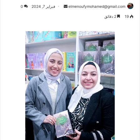
أرسل
elmenoufymohamed@gmail.com
فبراير 7, 2024
0
بريدا
19
2 دقائق
إلكترونيا