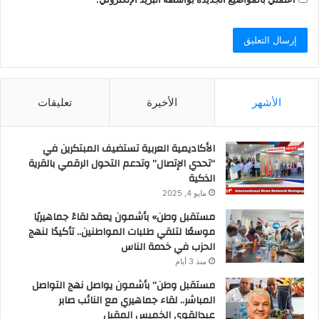
الأشهر
الأخيرة
تعليقات
الأكاديمية العربية تستضيف المبتكرين في
“تحدي الإتصال” وتدعم التحول الرقمي بالقرية
الذكية
مايو 4, 2025
مستقبل وطن» بأشمون يعقد لقاءً جماهيريًا
موسعًا لتلقي طلبات المواطنين.. تأكيدًا لنهج
الحزب في خدمة الناس
منذ 3 أيام
مستقبل وطن” بأشمون يواصل نهج التواصل
المباشر.. لقاء جماهيري مع النائب صابر
عبدالقوي الخميس المقبل