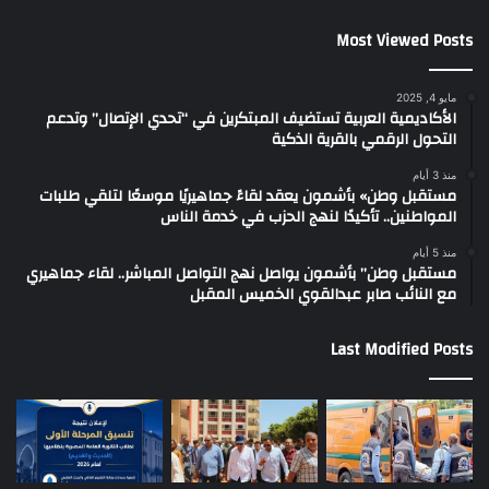
Most Viewed Posts
مايو 4, 2025
الأكاديمية العربية تستضيف المبتكرين في “تحدي الإتصال” وتدعم
التحول الرقمي بالقرية الذكية
منذ 3 أيام
مستقبل وطن» بأشمون يعقد لقاءً جماهيريًا موسعًا لتلقي طلبات
المواطنين.. تأكيدًا لنهج الحزب في خدمة الناس
منذ 5 أيام
مستقبل وطن” بأشمون يواصل نهج التواصل المباشر.. لقاء جماهيري
مع النائب صابر عبدالقوي الخميس المقبل
Last Modified Posts