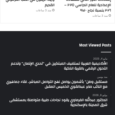
الإعدادية للعام الدراسي ٢٠٢٥ –
القديم
٢٠٢٦ بنسبة نجاح ١٠٠٪
منذ 3 ساعات
منذ 3 ساعات
Most Viewed Posts
مايو 4, 2025
الأكاديمية العربية تستضيف المبتكرين في “تحدي الإتصال” وتدعم
التحول الرقمي بالقرية الذكية
منذ يومين
مستقبل وطن” بأشمون يواصل نهج التواصل المباشر.. لقاء جماهيري
مع النائب صابر عبدالقوي الخميس المقبل
يوليو 6, 2026
الدكتور عبدالله الفرماوي يقود نجاحات طبية متواصلة بمستشفى
شرق المدينة بالإسكندرية