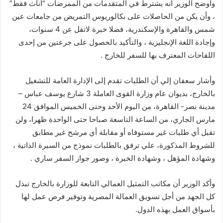
وأوضح الوزير أنه يشترط في المتقدمات من الممرضات “اناث فقط”
، وأن يكن من الحاصلات على بكالوريوس التمريض من جامعات عين
شمس والقاهرة والإسكندرية، فضلا خبرة لاتقل عن 4 سنوات،
وإجادة اللغة الإنجليزية ، والتأكيد بالحصول على جرعتين من إحدى
اللقاحات المعترف بها للسفر للخارج .
وأشار سعفان إلي أن الطلبات تقدم إلى الإدارة العامة للتشغيل
بالخارج، بديوان عام وزارة القوى العاملة 3 شارع يوسف عباس –
مدينة نصر- القاهرة، من اليوم الأحد وحتى الخميس الموافق 24
مارس الجاري، من الساعة التاسعة صباحا حتى الواحدة ظهرا، ولن
تقبل أي طلبات غير مستوفاه أو مقابلة أي مرشح غير مطابق
للشروط المذكورة، علي ترفق بالطلبات نموذج من السيرة الذاتية ،
وشهادة المؤهل ، وشهادة الخبرة ، وصور جواز السفر ساري .
وأكد الوزير أن مكاتب التمثيل العمالي التابعة للوزارة بالخارج تبذل
كل الجهد من أجل تسويق العمالة المصرية وتوفير فرص عمل لها
بأسواق العمل بهذه الدول.