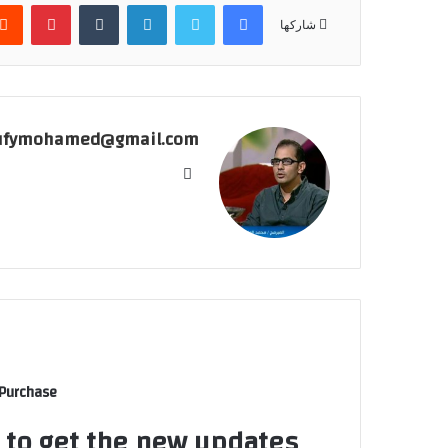
فيسبوك
تويتر
لينكدإن
بينتير
شاركها
ufymohamed@gmail.com
موقع
الويب
 Purchase
t to get the new updates!