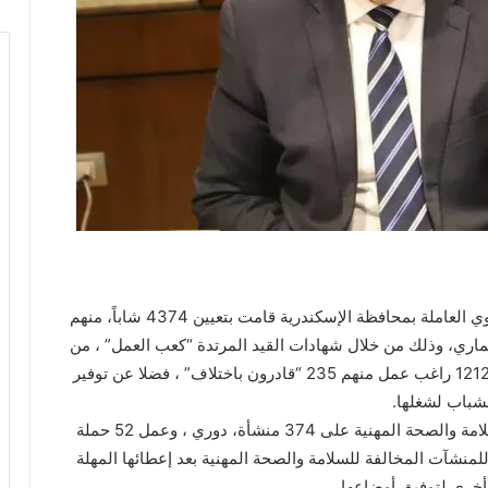
أعلن وزير القوي العاملة محمد سعفان ، أن مديرية القوي العاملة بمحافظة الإسكندرية قامت بتعيين 4374 شاباً، منهم
ثماري، وذلك من خلال شهادات القيد المرتدة “كعب العمل” ، من
المسجلين بمكاتب التشغيل التابعة للمديرية وعددهم 12129 راغب عمل منهم 235 “قادرون باختلاف” ، فضلا عن توفير
وقال الوزير أن المديرية قامت بالتفتيش في مجال السلامة والصحة المهنية على 374 منشأة، دوري ، وعمل 52 حملة
 ونوعية ، وأسفر عن تحرير 346 محضراً للمنشآت المخالفة للسلامة والصحة المهنية بعد إعطائها المهلة