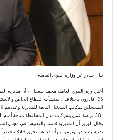
بيان صادر عن وزارة القوى العاملة:
96 “قادرون باختلاف”، بمنشآت القطاع الخاص والاست
381 فرصة عمل بشركات مدن المحافظة متاحة أمام الشباب لشغلها.
تفتيشية عادية
القانونية لإزالة المخالفات، وإعطاء مهلة لـ 147 منشأة أخرى لتوفيق أوضاعها .