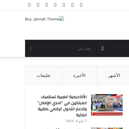
فيسبوك
تويتر
يوتيوب
انستقرام
تسجيل
مقال
إضافة
الدخول
عشوائي
عمود
جانبي
مقال
بحث
عشوائي
عن
الأشهر
الأخيرة
تعليقات
الأكاديمية العربية تستضيف
المبتكرين في “تحدي الإتصال”
وتدعم التحول الرقمي بالقرية
الذكية
مايو 4, 2025