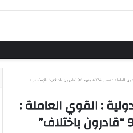
منهم 96 “قادرون باختلاف” بالإسكندرية
ولية : القوي العاملة :
تعيين 4374 منهم 96 “قادرون باختلاف”