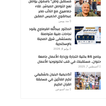
مستقبل وطن” بأشمون يواصل
نهج التواصل المباشر.. لقاء
جماهيري مع النائب صابر
عبدالقوي الخميس المقبل
منذ يومين
الدكتور عبدالله الفرماوي يقود
نجاحات طبية متواصلة
بمستشفى شرق المدينة
بالإسكندرية
يوليو 6, 2026
برنامج BIS بكلية التجارة وإدارة الأعمال جامعة
حلوان.. مستقبلك في قلب تكنولوجيا الأعمال
أغسطس 7, 2025
أكاديمية البنيان بالشقيفي
تكرم الفائزين في مسابقة
القرآن الكريم
منذ أسبوعين