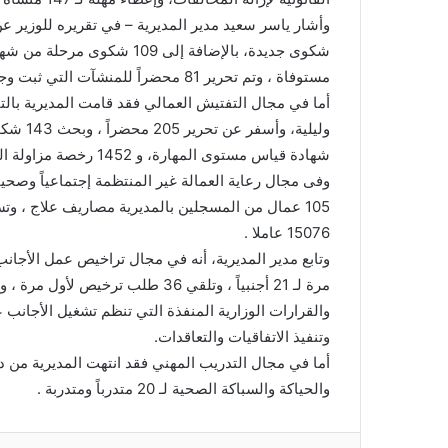
مستوفاة ، وتم تحرير 81 محضراً للمنشآت التي ثبت وجود مخالفات بها، وتبقى 171 شكوى تحت البحث والدراسة .
شهادة قياس مستوى المهارة، و 1452 رخصة مزاولة الحرفة .
15076 عاملا .
والقرارات الوزارية المنفذة التي تنظم تشغيل الأجانب 
وتنفيذ الاتفاقيات والتعاقدات.
أما في مجال التدريب المهني فقد انتهت المديرية من د
والحياكة والسباكة الصحية لـ 20 متدرباً ومتدربة .