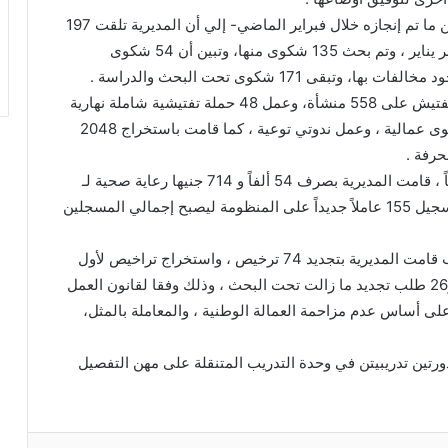
وأشار ياسر سعيد مدير المديرية – في تقريره للوزير عن ما تم إنجازه خلال فبراير الماضي- إلي أن المديرية تلقت 197
شكوى جديدة، بالإضافة إلى 109 شكوى مرحلة من شهر يناير ، وتم بحث 135 شكوى منها، وتبين أن 54 شكوى
أما في مجال التفتيش العمالي فقد قامت المديرية بالتفتيش على 558 منشأة، وعمل 48 حملة تفتيشية شاملة نهارية
وليلية، وأسفر عن تحرير 205 محضراً ، وبحث 143 شكوى عمالية ، وعمل ندوتي توعية ، كما قامت باستخراج 2048
وفى مجال رعاية العمالة غير المنتظمة إجتماعياً وصحياً ، قامت المديرية بصرف 54 ألفاً و 714 جنيها رعاية صحية لـ
105 عمال من المسجلين بالمديرية مصاريف علاج ، وتسجيل 155 عاملاً جديداً على المنظومة ليصبح إجمالي المسجلين
وتابع مدير المديرية، أنه في مجال تراخيص عمل الأجانب قامت المديرية بتجديد 74 ترخيص ، واستخراج تراخيص لأول
مرة لـ 21 أجنبياً ، وتلقي 36 طلب ترخيص لأول مرة ، و26 طلب تجديد ما زالت تحت البحث ، وذلك وفقا لقانون العمل
على أساس عدم مزاحمة العمالة الوطنية ، والمعاملة بالمثل،
ورتين تدريبيتن في وحدة التدريب المتنقلة على مهن التفصيل