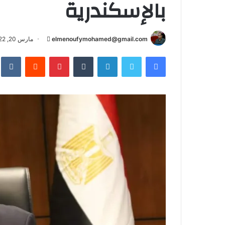
بالإسكندرية
أرسل
elmenoufymohamed@gmail.com
مارس 20, 2022
بريدا
فيسبوك
تويتر
لينكدإن
بينتيريست
إلكترونيا