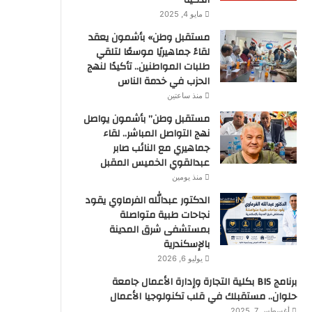
الذكية
مايو 4, 2025
مستقبل وطن» بأشمون يعقد
لقاءً جماهيريًا موسعًا لتلقي
طلبات المواطنين.. تأكيدًا لنهج
الحزب في خدمة الناس
منذ ساعتين
مستقبل وطن” بأشمون يواصل
نهج التواصل المباشر.. لقاء
جماهيري مع النائب صابر
عبدالقوي الخميس المقبل
منذ يومين
الدكتور عبدالله الفرماوي يقود
نجاحات طبية متواصلة
بمستشفى شرق المدينة
بالإسكندرية
يوليو 6, 2026
برنامج BIS بكلية التجارة وإدارة الأعمال جامعة
حلوان.. مستقبلك في قلب تكنولوجيا الأعمال
أغسطس 7, 2025