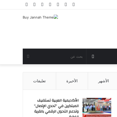
فيسبوك
تويتر
يوتيوب
انستقرام
تسجيل
مقال
إضافة
الدخول
عشوائي
عمود
جانبي
مقال
بحث
عشوائي
عن
الأشهر
الأخيرة
تعليقات
الأكاديمية العربية تستضيف
المبتكرين في “تحدي الإتصال”
وتدعم التحول الرقمي بالقرية