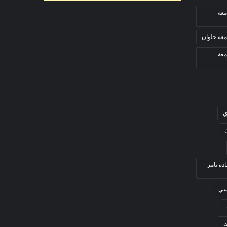
معة
معة حلوان
معة
ي
ادة تامر
بسي
ى