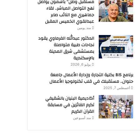
مستقبل وطن” بأشمون يواصل
نهج التواصل المباشر.. لقاء
جماهيري مع النائب صابر
عبدالقوي الخميس المقبل
منذ يومين
الدكتور عبدالله الفرماوي يقود
نجاحات طبية متواصلة
بمستشفى شرق المدينة
بالإسكندرية
يوليو 6, 2026
برنامج BIS بكلية التجارة وإدارة الأعمال جامعة
حلوان.. مستقبلك في قلب تكنولوجيا الأعمال
أغسطس 7, 2025
أكاديمية البنيان بالشقيفي
تكرم الفائزين في مسابقة
القرآن الكريم
منذ أسبوعين