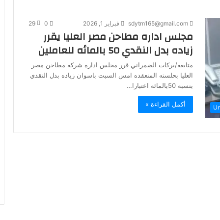
sdytm165@gmail.com
فبراير 1, 2026
0
29
مجلس اداره مطاحن مصر العليا يقرر
زياده بدل النقدي 50 بالمائه للعاملين
متابعه/بركات الضمراني قرر مجلس اداره شركه مطاحن مصر
العليا بحلسته المنعقده امس السبت باسوان زياده بدل النقدي
بنسبه 50بالمائه اعتبارا…
أكمل القراءة »
Un