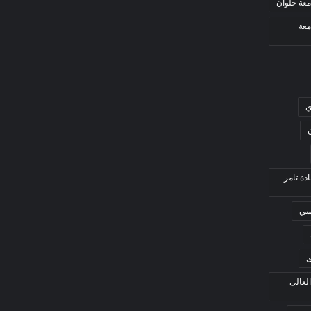
معة حلوان
معة
ي
ادة تامر
بسي
ى
العالى