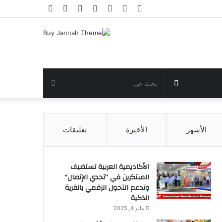
فيسبوك
تويتر
يوتيوب
انستقرام
تسجيل
مقال
إضافة
الدخول
عشوائي
عمود
جانبي
مقال
بحث
عشوائي
عن
الأشهر
الأخيرة
تعليقات
الأكاديمية العربية تستضيف
المبتكرين في “تحدي الإتصال”
وتدعم التحول الرقمي بالقرية
الذكية
مايو 4, 2025