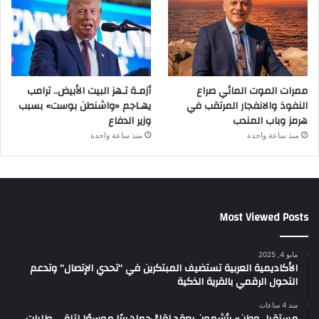
ممرات الموت المائي صراع
أزمـة تـهز البيت الأبيض.. ترامب
النفوذ والانفجار المرتقب في
يهـاجم «واشنطن بوست» بسبب
هرمز وباب المندب
وزير الدفاع
منذ ساعة واحدة
منذ ساعة واحدة
Most Viewed Posts
مايو 4, 2025
الأكاديمية العربية تستضيف المبتكرين في “تحدي الإتصال” وتدعم
التحول الرقمي بالقرية الذكية
منذ 4 ساعات
مستقبل وطن» بأشمون يعقد لقاءً جماهيريًا موسعًا لتلقي طلبات