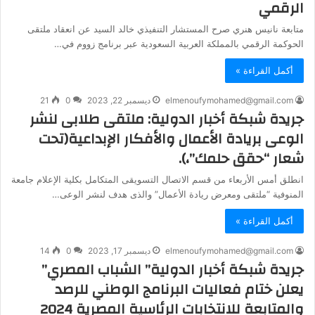
الرقمي
متابعة نانيس هنري صرح المستشار التنفيذي خالد السيد عن انعقاد ملتقى
الحوكمة الرقمي بالمملكة العربية السعودية عبر برنامج زووم في…
أكمل القراءة »
elmenoufymohamed@gmail.com
ديسمبر 22, 2023
0
21
جريدة شبكة أخبار الدولية: ملتقى طلابى لنشر
الوعى بريادة الأعمال والأفكار الإبداعية(تحت
شعار “حقق حلمك”،).
انطلق أمس الأربعاء من قسم الاتصال التسويقى المتكامل بكلية الإعلام جامعة
المنوفية “ملتقى ومعرض ريادة الأعمال” والذى هدف لنشر الوعى…
أكمل القراءة »
elmenoufymohamed@gmail.com
ديسمبر 17, 2023
0
14
جريدة شبكة أخبار الدولية” الشباب المصري”
يعلن ختام فعاليات البرنامج الوطني للرصد
والمتابعة للانتخابات الرئاسية المصرية 2024