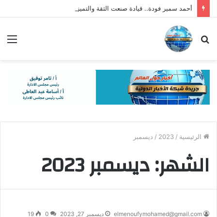
أحمد سمير فودة.. قيادة صنعت الثقة والتميز
بحث
الق
عن
الرئيسية
/
2023
/
ديسمبر
الشهر:
ديسمبر 2023
elmenoufymohamed@gmail.com
ديسمبر 27, 2023
0
19