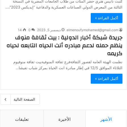
كتبت نانيس هنري حضر المئات من طلاب الجامعات المصرية في النسخة
الثالثة من المعرض الدولي الصناعات العسكرية والدفاعية “إيديكس 2023″،…
أكمل القراءة »
elmenoufymohamed@gmail.com
ديسمبر 5, 2023
0
14
جريدة شبكة أخبار الدولية : بيت ثقافة منوف
ينظم حمله لدعم مبادره أنت الحياه التابعه لحياه
كريمه
نظمت الهيئة العامة لقصور الثقافةفرع ثقافة المنوفيةبيت ثقافة منوفيوم
الثلاثاء الموافق 12/5 في إطار مبادرة انت الحياة بمركز شباب تفيشا…
أكمل القراءة »
الصفحة التالية
الأشهر
الأخيرة
تعليقات