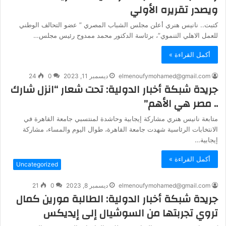
ويصدر تقريره الأولي
كتبت.. نانيس هنري أعلن مجلس الشباب المصري ” عضو التحالف الوطني
للعمل الاهلي التنموي”، برئاسة الدكتور محمد ممدوح رئيس مجلس…
أكمل القراءة »
elmenoufymohamed@gmail.com
ديسمبر 11, 2023
0
24
جريدة شبكة أخبار الدولية: تحت شعار “انزل شارك
.. مصر هي الأهم”
متابعة نانيس هنري مشاركة إيجابية وحاشدة لمنتسبي جامعة القاهرة في
الانتخابات الرئاسية شهدت جامعة القاهرة، طوال اليوم والمساء، مشاركة
إيجابية…
أكمل القراءة »
Uncategorized
elmenoufymohamed@gmail.com
ديسمبر 8, 2023
0
21
جريدة شبكة أخبار الدولية: الطالبة مورين كمال
تروي تجربتها من السوشيال إلى إيديكس