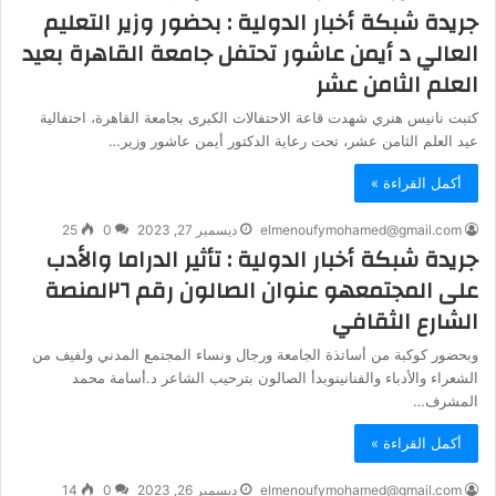
جريدة شبكة أخبار الدولية : بحضور وزير التعليم
العالي د أيمن عاشور تحتفل جامعة القاهرة بعيد
العلم الثامن عشر
كتبت نانيس هنري شهدت قاعة الاحتفالات الكبرى بجامعة القاهرة، احتفالية
عيد العلم الثامن عشر، تحت رعاية الدكتور أيمن عاشور وزير…
أكمل القراءة »
elmenoufymohamed@gmail.com
ديسمبر 27, 2023
0
25
جريدة شبكة أخبار الدولية : تأثير الدراما والأدب
على المجتمعهو عنوان الصالون رقم ٢٦لمنصة
الشارع الثقافي
وبحضور كوكبة من أساتذة الجامعة ورجال ونساء المجتمع المدني ولفيف من
الشعراء والأدباء والفنانينوبدأ الصالون بترحيب الشاعر د.أسامة محمد
المشرف…
أكمل القراءة »
elmenoufymohamed@gmail.com
ديسمبر 26, 2023
0
14