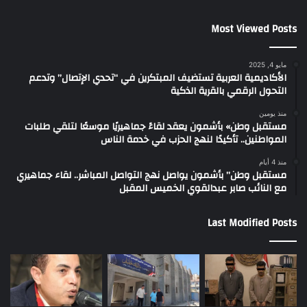
Most Viewed Posts
مايو 4, 2025
الأكاديمية العربية تستضيف المبتكرين في “تحدي الإتصال” وتدعم
التحول الرقمي بالقرية الذكية
منذ يومين
مستقبل وطن» بأشمون يعقد لقاءً جماهيريًا موسعًا لتلقي طلبات
المواطنين.. تأكيدًا لنهج الحزب في خدمة الناس
منذ 4 أيام
مستقبل وطن” بأشمون يواصل نهج التواصل المباشر.. لقاء جماهيري
مع النائب صابر عبدالقوي الخميس المقبل
Last Modified Posts