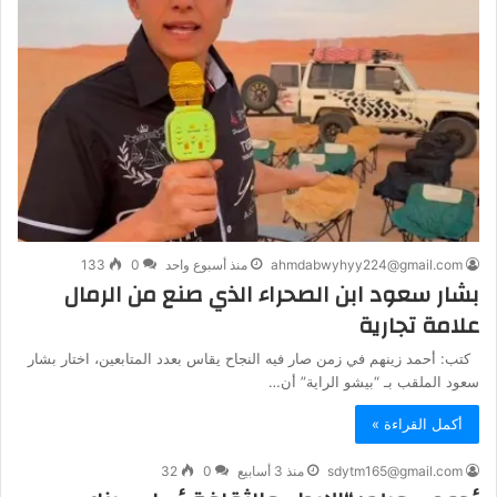
ahmdabwyhyy224@gmail.com
منذ أسبوع واحد
0
133
بشار سعود ابن الصحراء الذي صنع من الرمال
علامة تجارية
كتب: أحمد زينهم في زمن صار فيه النجاح يقاس بعدد المتابعين، اختار بشار
سعود الملقب بـ “بيشو الراية” أن…
أكمل القراءة »
sdytm165@gmail.com
منذ 3 أسابيع
0
32