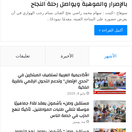
بالإصرار والموهبة ويواصل رحلة النجاح
سوهاج –كتبت : سهام محمد راضي نجح الفنان بسام رجب الهواري في أن
يفرض حضوره على الساحة الفنية، مقدمًا نموذجًا…
أكمل القراءة »
الأشهر
الأخيرة
تعليقات
الأكاديمية العربية تستضيف المبتكرين في
“تحدي الإتصال” وتدعم التحول الرقمي بالقرية
الذكية
مايو 4, 2025
مستقبل وطن» بأشمون يعقد لقاءً جماهيريًا
موسعًا لتلقي طلبات المواطنين.. تأكيدًا لنهج
الحزب في خدمة الناس
منذ يومين
مستقبل وطن” بأشمون يواصل نهج التواصل