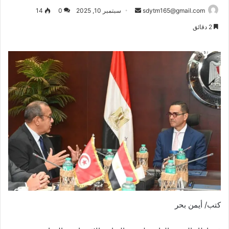
أرسل
sdytm165@gmail.com
سبتمبر 10, 2025
0
14
بريدا
2 دقائق
إلكترونيا
كتب/ أيمن بحر