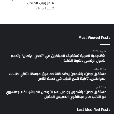
هرمز وباب المندب
منذ 9 ساعات
Most Viewed Posts
مايو 4, 2025
الأكاديمية العربية تستضيف المبتكرين في “تحدي الإتصال” وتدعم
التحول الرقمي بالقرية الذكية
منذ 11 ساعة
مستقبل وطن» بأشمون يعقد لقاءً جماهيريًا موسعًا لتلقي طلبات
المواطنين.. تأكيدًا لنهج الحزب في خدمة الناس
منذ 3 أيام
مستقبل وطن” بأشمون يواصل نهج التواصل المباشر.. لقاء جماهيري
مع النائب صابر عبدالقوي الخميس المقبل
Last Modified Posts