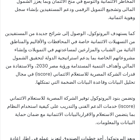
المخاطر الائتمانية والتوسع في منح الائتمان وبما يعزز الشمول
المالى وتشجيع التمويل الرقمى ودعم المستفيدين بإنشاء سجل
وهوية ائتمانية.
كما يستهدف البروتوكول، الوصول إلى شرائح جديدة من المستفيدين
من التسهيلات الائتمانية خاصة في المحافظات والأقاليم والمناطق
النائية من الشباب والمزارعين لمساعدتهم في التمويلات وإنشاء
مشروعاتهم الخاصة بما يدعم استراتيجية الدولة لتحقيق الشمول
المالي وأهداف التنمية المستدامة ورؤية مصر 2030، والاستفادة من
قدرات الشركة المصرية للاستعلام الائتماني (iscore) في مجال
تحليل البيانات وقاعدة البيانات الضخمة التي تمتكلها.
وتضمن بنود البروتوكول توفير الشركة المصرية للاستعلام الائتماني
(iscore) خدمات الدعم الفنى والتدريب على كيفية استخدام النظام
بما يتضمن الاستعلام والاقراربالبيانات الائتمانية مع ضمان حماية
البيانات والمعلومات.
ويعد البروتوكول أحد خطوات الصندوق لتعزيز عمله فى إطار إعادة