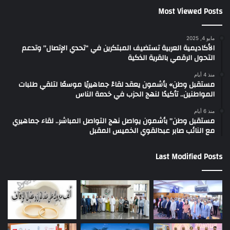
Most Viewed Posts
مايو 4, 2025
الأكاديمية العربية تستضيف المبتكرين في “تحدي الإتصال” وتدعم
التحول الرقمي بالقرية الذكية
منذ 4 أيام
مستقبل وطن» بأشمون يعقد لقاءً جماهيريًا موسعًا لتلقي طلبات
المواطنين.. تأكيدًا لنهج الحزب في خدمة الناس
منذ 6 أيام
مستقبل وطن” بأشمون يواصل نهج التواصل المباشر.. لقاء جماهيري
مع النائب صابر عبدالقوي الخميس المقبل
Last Modified Posts