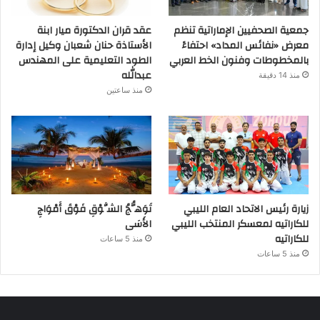
جمعية الصحفيين الإماراتية تنظم
عقد قران الدكتورة ميار ابنة
معرض «نفائس المداد» احتفاءً
الأستاذة حنان شعبان وكيل إدارة
بالمخطوطات وفنون الخط العربي
الطود التعليمية على المهندس
عبدالله
منذ 14 دقيقة
منذ ساعتين
زيارة رئيس الاتحاد العام الليبي
تَوَهُّجُ الشَّوْقِ فَوْقَ أَمْوَاجِ
للكاراتيه لمعسكر المنتخب الليبي
الأَسَى
للكاراتيه
منذ 5 ساعات
منذ 5 ساعات