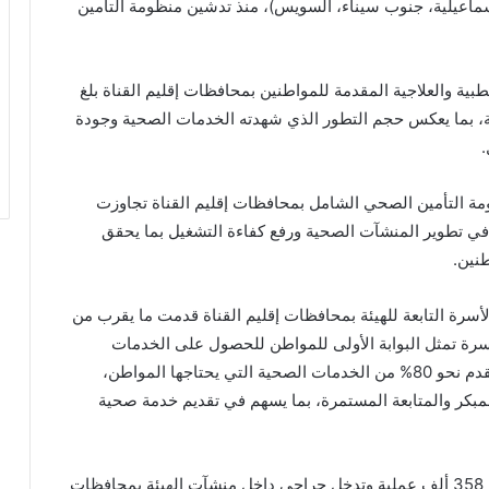
ماعيلية، جنوب سيناء، السويس)، منذ تدشين منظومة التأمين
بية والعلاجية المقدمة للمواطنين بمحافظات إقليم القناة بلغ
أة صحية تابعة للهيئة، بما يعكس حجم التطور الذي شهدته الخدمات الصحية وجودة
مة التأمين الصحي الشامل بمحافظات إقليم القناة تجاوزت
هيئة في تطوير المنشآت الصحية ورفع كفاءة التشغيل بما يحقق
نين.
رة التابعة للهيئة بمحافظات إقليم القناة قدمت ما يقرب من
لأسرة تمثل البوابة الأولى للمواطن للحصول على الخدمات
الصحية ضمن منظومة التأمين الصحي الشامل، حيث تقدم نحو 80% من الخدمات الصحية التي يحتاجها المواطن،
المبكر والمتابعة المستمرة، بما يسهم في تقديم خدمة صحية
وأوضح رئيس هيئة الرعاية الصحية أنه تم إجراء أكثر من 358 ألف عملية وتدخل جراحي داخل منشآت الهيئة بمحافظات