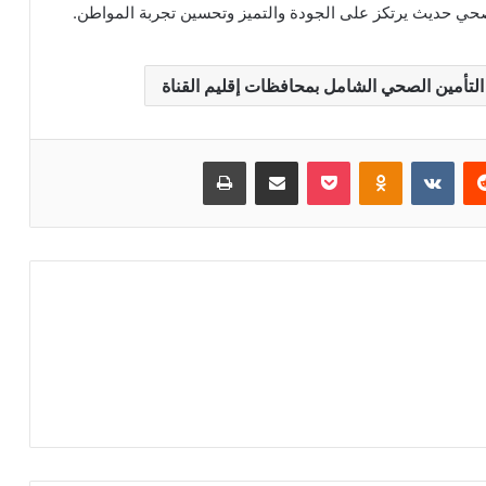
لتأمين الصحي الشامل بمحافظات إقليم القناة
ريست
بوكيت
Odnoklassniki
مشاركة عبر البريد
طباعة