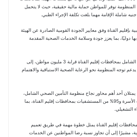
ى أن المنظومة توفر للمواطن حماية مالية حقيقية، حيث لا يتحمل
مد السبكي أنه تم اعتماد 131 منشأة طبية بإقليم القناة وفق معايير الجودة القومية الصادرة عن الهيئة
قابة الصحية (GAHAR)، والمعترف بها دوليًا، بما يعزز جودة وسلامة الخدمات الصحية المقدمة
وأشار إلى أن عدد المسجلين بمنظومة التأمين الصحي الشامل بمحافظات إقليم القناة قرابة 3 مليون مواطن، إلى
، بما يدعم توجه المنظومة نحو الرعاية الصحية الاستباقية والاهتمام
 يمثلان أحد أهم محاور نجاح منظومة التأمين الصحي الشامل،
موضحًا أنه تم الانتهاء من ميكنة 100% من منشآت طب الأسرة و95% من المستشفيات بمحافظات إقليم القناة، بما
 التشغيلي.
 بمحافظات إقليم القناة يمثل خطوة مهمة في طريق تعميم
 مشيرًا إلى أن تجاوز نسبة رضا المواطنين عن الخدمات