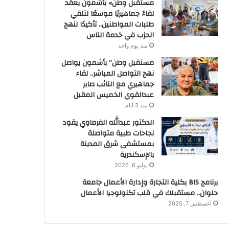
مستقبل وطن» بأشمون يعقد
لقاءً جماهيريًا موسعًا لتلقي
طلبات المواطنين.. تأكيدًا لنهج
الحزب في خدمة الناس
منذ يوم واحد
مستقبل وطن” بأشمون يواصل
نهج التواصل المباشر.. لقاء
جماهيري مع النائب صابر
عبدالقوي الخميس المقبل
منذ 3 أيام
الدكتور عبدالله الفرماوي يقود
نجاحات طبية متواصلة
بمستشفى شرق المدينة
بالإسكندرية
يوليو 6, 2026
برنامج BIS بكلية التجارة وإدارة الأعمال جامعة
حلوان.. مستقبلك في قلب تكنولوجيا الأعمال
أغسطس 7, 2025