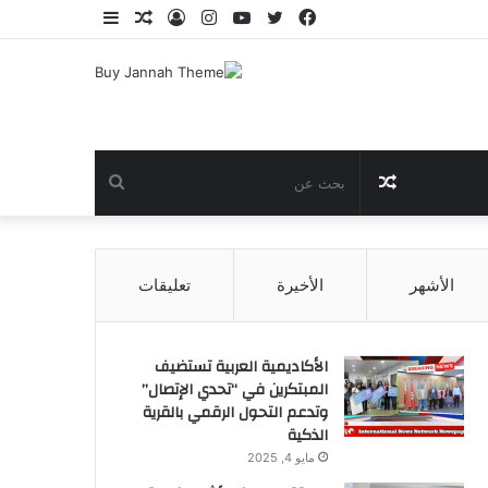
فيسبوك
تويتر
يوتيوب
انستقرام
تسجيل
مقال
إضافة
الدخول
عشوائي
عمود
جانبي
مقال
بحث
عشوائي
عن
الأشهر
الأخيرة
تعليقات
الأكاديمية العربية تستضيف
المبتكرين في “تحدي الإتصال”
وتدعم التحول الرقمي بالقرية
الذكية
مايو 4, 2025