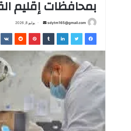
بمحافظات إقليم الق
أرسل
sdytm165@gmail.com
يوليو 8, 2026
بريدا
فيسبوك
تويتر
لينكدإن
بينتيريست
إلكترونيا