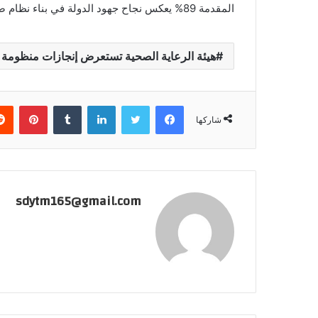
المقدمة 89% يعكس نجاح جهود الدولة في بناء نظام صحي حديث يرتكز على الجودة والتميز وتحسين تجربة المواطن.
هيئة الرعاية الصحية تستعرض إنجازات منظومة ا
فيسبوك
تويتر
لينكدإن
بينتي
شاركها
sdytm165@gmail.com