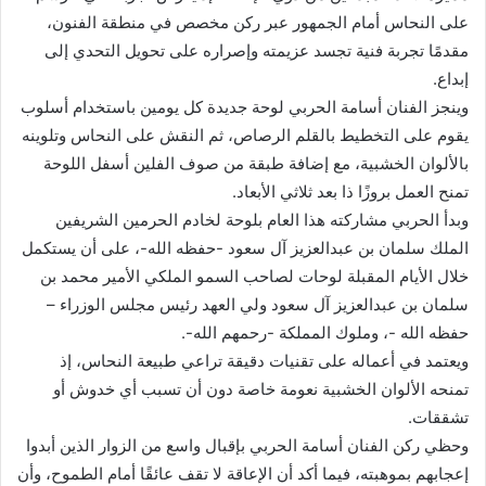
على النحاس أمام الجمهور عبر ركن مخصص في منطقة الفنون،
مقدمًا تجربة فنية تجسد عزيمته وإصراره على تحويل التحدي إلى
إبداع.
وينجز الفنان أسامة الحربي لوحة جديدة كل يومين باستخدام أسلوب
يقوم على التخطيط بالقلم الرصاص، ثم النقش على النحاس وتلوينه
بالألوان الخشبية، مع إضافة طبقة من صوف الفلين أسفل اللوحة
تمنح العمل بروزًا ذا بعد ثلاثي الأبعاد.
وبدأ الحربي مشاركته هذا العام بلوحة لخادم الحرمين الشريفين
الملك سلمان بن عبدالعزيز آل سعود -حفظه الله-، على أن يستكمل
خلال الأيام المقبلة لوحات لصاحب السمو الملكي الأمير محمد بن
سلمان بن عبدالعزيز آل سعود ولي العهد رئيس مجلس الوزراء –
حفظه الله -، وملوك المملكة -رحمهم الله-.
ويعتمد في أعماله على تقنيات دقيقة تراعي طبيعة النحاس، إذ
تمنحه الألوان الخشبية نعومة خاصة دون أن تسبب أي خدوش أو
تشققات.
وحظي ركن الفنان أسامة الحربي بإقبال واسع من الزوار الذين أبدوا
إعجابهم بموهبته، فيما أكد أن الإعاقة لا تقف عائقًا أمام الطموح، وأن