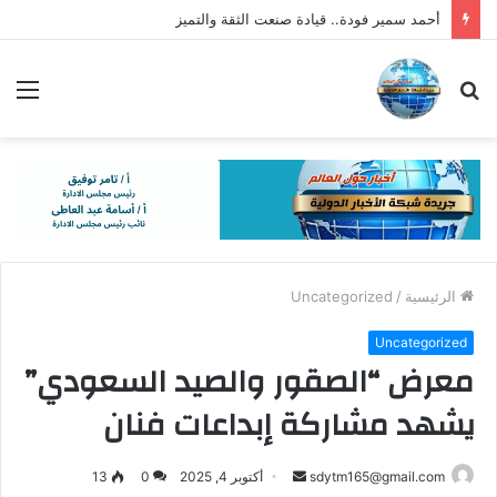
أحمد سمير فودة.. قيادة صنعت الثقة والتميز
بحث
الق
عن
الرئيسية
/
Uncategorized
Uncategorized
معرض “الصقور والصيد السعودي”
يشهد مشاركة إبداعات فنان
أرسل
sdytm165@gmail.com
أكتوبر 4, 2025
0
13