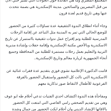
المجتمع المصري وما هي الفائدة حول الجولات التي تسير حتي الآن
من قبل المصريين والسائحين .مدينة الإسكندرية هي بصمة نتحدث
عنها وهي تاريخ قديم لعدة قرون
وجاء أثناء انطلاق الندوة التثقيفية عدة تساؤلات كثيرة من الحضور
للوضع الحالي التي تمر به المدينة مثل التباعد عن إقامة الرحلات
المدرسية للطلبة وتم إقتراح عمل ندوات تثقيفية بااستمرار عن تاريخ
الاسكندرية وبالأخص مكتبة الإسكندرية وإقامة حفلات وإشادة مديرية
التربية والتعليم بعمل رحلات مستمرة للطلبة من المحافظة وجميع
أنحاء الجمهورية لزيارة معالم وتاريخ الإسكندرية..
قامت الدكتورة الإعلامية نشوي فوزي بتقديم عدة فقرات غنائية عن
الاسكندرية التي نالت كل الحضور واستقبال الحضور بالفرقة
الفرعونية للأطفال لالتقاط صور تذكارية معهم
ومفاجأة هذه الندوة اكتشاف احدي الفتيات تدعي أحلام طه ابو عوف
وهي من تقديم الصحفي رامي العاصي التي امتعت كل الحضور
بالاقائها الإنشاد الديني وان أحلام ابكت الحضور من جمال وشدة