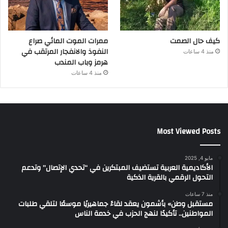
كيف حال الصمت
ممرات الموت المائي صراع
النفوذ والانفجار المرتقب في
منذ 4 ساعات
هرمز وباب المندب
منذ 4 ساعات
Most Viewed Posts
مايو 4, 2025
الأكاديمية العربية تستضيف المبتكرين في “تحدي الإتصال” وتدعم
التحول الرقمي بالقرية الذكية
منذ 7 ساعات
مستقبل وطن» بأشمون يعقد لقاءً جماهيريًا موسعًا لتلقي طلبات
المواطنين.. تأكيدًا لنهج الحزب في خدمة الناس