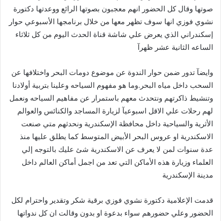
صوتها وقال كل الحضور انهم معجبون بصوتها الرائع ووعدتها دكتورة
نشوي فوزي انها سوف تظهر معها من خلال برنامجها الأسبوعي حوار
إسكندراني الذي يعرض علي شاشة قناة الحدث اليوم من كل ثلاثاء
الساعه الثانية عشر ظهرآ
وايضآ تدور ضمن حوار الندوة عن موضوع دومات البحر واختلافها عن
السحب داخل مياه البحر.وما هو مفهوم السياحه وعلينا بتربية أولادنا
وتنشيط ذاكرتهم ونتحدث معهم باستمرار عن مفاهيم السياحه ونعمل
لهم رحلات علي الاقل اسبوعيآ لزيارة المساجد والكنائس والعوالم
الأثرية والسياحية داخل محافظة الإسكندرية ونحدثهم متي صنعت
الاسكندرية او عروس البحر الأبيض المتوسط كما يطلق عليها منذ
عدة سنوات لمن لا يعرف عن الاسكندرية شئ عليك بالتوجه إلي
العلماء وزيارة هذه الأماكن التي تعد من اجمل أماكن العالم داخل
مدينة الإسكندرية
قدمت الإعلامية دكتورة نشوي فوزي برقية شكر وتقدير واحترام لكل
الحضور وعلي حضورهم سواء بدعوة او بدون وقالت ان كل ندواتها