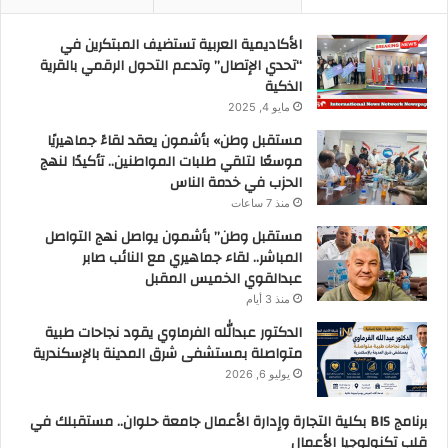
الأكاديمية العربية تستضيف المبتكرين في
“تحدي الإتصال” وتدعم التحول الرقمي بالقرية
الذكية
مايو 4, 2025
مستقبل وطن» بأشمون يعقد لقاءً جماهيريًا
موسعًا لتلقي طلبات المواطنين.. تأكيدًا لنهج
الحزب في خدمة الناس
منذ 7 ساعات
مستقبل وطن” بأشمون يواصل نهج التواصل
المباشر.. لقاء جماهيري مع النائب صابر
عبدالقوي الخميس المقبل
منذ 3 أيام
الدكتور عبدالله الفرماوي يقود نجاحات طبية
متواصلة بمستشفى شرق المدينة بالإسكندرية
يوليو 6, 2026
برنامج BIS بكلية التجارة وإدارة الأعمال جامعة حلوان.. مستقبلك في
قلب تكنولوجيا الأعمال