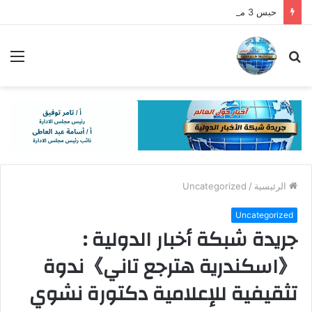
حبس 3 متهمين 15 يومًا بتهمة التنقيب عن الآثار داخل منزل في قنا
بحث
الق
عن
الرئيسية
/
Uncategorized
Uncategorized
جريدة شبكة أخبار الدولية :
《اسكندرية هترجع تاني》ندوة
تثقيفية للإعلامية دكتورة نشوي