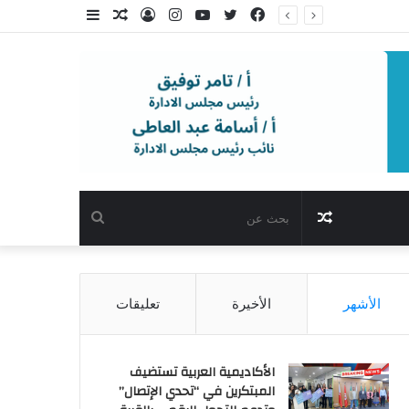
فيسبوك
تويتر
يوتيوب
انستقرام
تسجيل
مقال
إضافة
الدخول
عشوائي
عمود
جانبي
مقال
بحث
عشوائي
عن
الأشهر
الأخيرة
تعليقات
الأكاديمية العربية تستضيف
المبتكرين في “تحدي الإتصال”