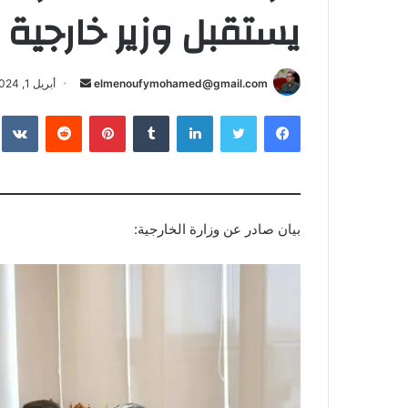
يستقبل وزير خارجية ن
أرسل
elmenoufymohamed@gmail.com
أبريل 1, 2024
بريدا
فيسبوك
تويتر
لينكدإن
بينتيريست
إلكترونيا
بيان صادر عن وزارة الخارجية: