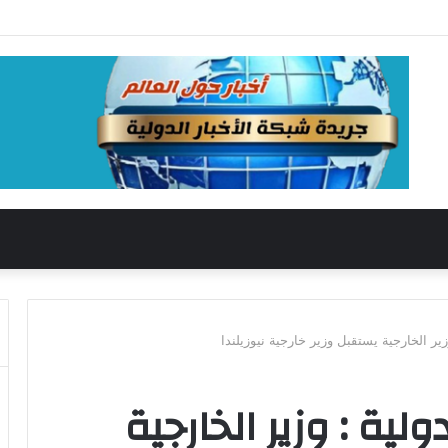
يادي الشيخ ضرغام لبحث أزمات الصيد والمزارع السمكية بدمياط.
زير الخارجية يستقبل وزير خارجية نيوزيلندا
لية : وزير الخارجية