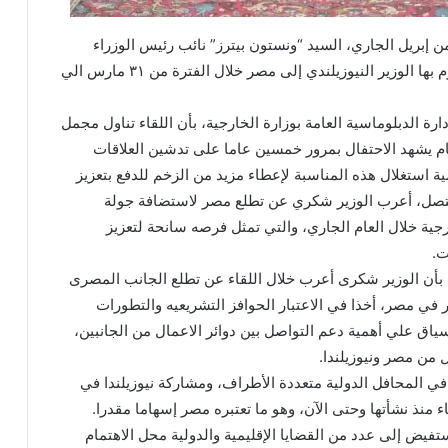
 إبريل الجاري، السيد “ونستون بيترز” نائب رئيس الوزراء
ووزير خارجية نيوزيلندا، وذلك في إطار الزيارة التي يقوم بها الوزير النيوزيلندي إلى مصر خلال الفترة من ٣١ مارس الي
ة الدبلوماسية العامة بوزارة الخارجية، بأن اللقاء تناول مجمل
لعام يشهد الاحتفال بمرور خمسين عاما على تدشين العلاقات
ية استغلال هذه المناسبة لإعطاء مزيد من الزخم للدفع بتعزيز
متصل، أعرب الوزير شكري عن تطلع مصر لاستضافة جولة
ة خلال العام الجاري، والتي تمثل فرصه سانحة لتعزيز
ت.
بأن الوزير شكرى أعرب خلال اللقاء عن تطلع الجانب المصرى
 في مصر، أخذا في الاعتبار الحوافز التشريعيه والتطورات
لسياق علي أهمية دعم التواصل بين دوائر الاعمال من الجانبين،
ل من مصر ونيوزيلندا.
في المحافل الدولية متعددة الأطراف، ومشاركة نيوزيلندا في
 منذ نشأتها وحتى الآن، وهو ما تعتبره مصر إسهاما مقدرا.
تفيض إلى عدد من القضايا الإقليمية والدولية محل الاهتمام