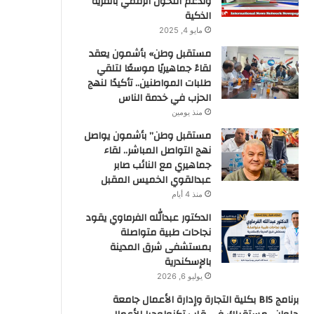
وتدعم التحول الرقمي بالقرية
الذكية
مايو 4, 2025
مستقبل وطن» بأشمون يعقد
لقاءً جماهيريًا موسعًا لتلقي
طلبات المواطنين.. تأكيدًا لنهج
الحزب في خدمة الناس
منذ يومين
مستقبل وطن” بأشمون يواصل
نهج التواصل المباشر.. لقاء
جماهيري مع النائب صابر
عبدالقوي الخميس المقبل
منذ 4 أيام
الدكتور عبدالله الفرماوي يقود
نجاحات طبية متواصلة
بمستشفى شرق المدينة
بالإسكندرية
يوليو 6, 2026
برنامج BIS بكلية التجارة وإدارة الأعمال جامعة