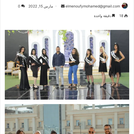
أرسل
elmenoufymohamed@gmail.com
مارس 15, 2022
0
بريدا
18
دقيقة واحدة
إلكترونيا