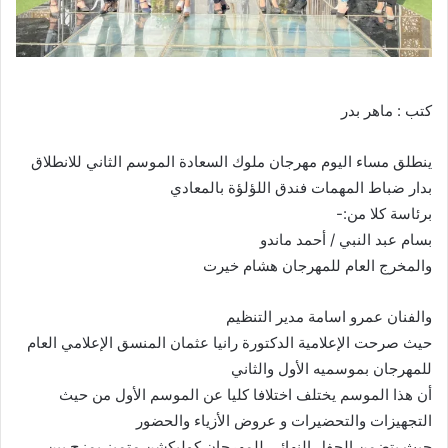
كتب : ماهر بدر
ينطلق مساء اليوم مهرجان ملوك السعادة الموسم الثاني للانطلاق
بدار ضباط المهمات فندق اللؤلؤة بالمعادي
برئاسة كلا من:-
بسام عبد النبي / أحمد ماندو
والمخرج العام للمهرجان هشام خيرت
والفنان عمرو اسامة مدير التنظيم
حيث صرحت الإعلامية الدكتورة رانيا عثمان المنسق الإعلامي العام
للمهرجان بموسميه الأول والثاني
أن هذا الموسم يختلف اختلافا كليا عن الموسم الأول من حيث
التجهيزات والتحضيرات و عروض الأزياء والحضور
حيث يتضمن الحفل النهائي للمهرجان كوليكشن متميز يمزج بين