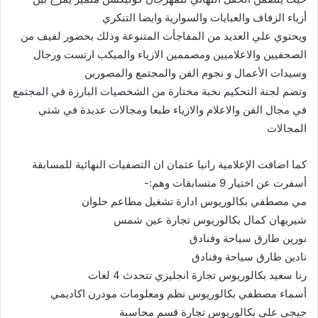
أزياء الزفاف والعبايات والسوارية وايضا التنكري
ويحتوي علي العديد من المفاجأت المتنوعة وذلك بحضور لفيف من
الصحفيين والاعلاميين ومصممين الازياء والميكب ارتست ورجال
وسيدات الأعمال و نجوم الفن والمجتمع والمصورين
وتضم لجنة التحكيم نخبة مختارة من الشخصيات البارزة في المجتمع
في مجال الفن والاعلام والازياء طبعا ومجالات عديدة في شتي
المجالات
كما اضافت الإعلامية رانيا عثمان ان التصفيات النهائية للمسابقة
أسفرت عن اختيار 9 متسابقات وهم:-
مي مصطفي بكالوريوس ادارة تشغيل مطاعم حلوان
شيريهان كمال بكالوريوس تجارة عين شمس
نورين طارق سياحة وفنادق
نادين طارق سياحة وفنادق
رنا سعيد بكالوريوس تجارة انجليزي تتحدث 4 لغات
أسماء مصطفي بكالوريوس نظم ومعلومات مودرن اكاديمي
جيجي علي بكالوريوس تجارة قسم محاسبة