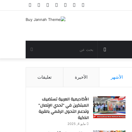
فيسبوك
تويتر
يوتيوب
انستقرام
تسجيل
مقال
إضافة
الدخول
عشوائي
عمود
جانبي
مقال
بحث
عشوائي
عن
الأشهر
الأخيرة
تعليقات
الأكاديمية العربية تستضيف
المبتكرين في “تحدي الإتصال”
وتدعم التحول الرقمي بالقرية
الذكية
مايو 4, 2025