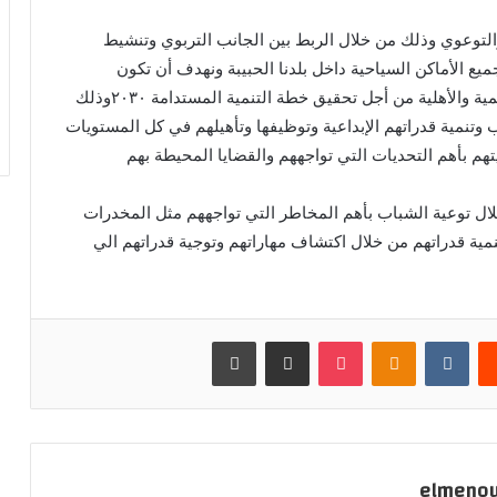
والتوعوي وذلك من خلال الربط بين الجانب التربوي وتنشيط
ع الأماكن السياحية داخل بلدنا الحبيبة ونهدف أن تكون
المبادرة بداية نشاط مجتمعي مع مختلف الجهات الرسمية والأهلية من أجل تحقيق خطة التنمية المستدامة ٢٠٣٠وذلك
 وتنمية قدراتهم الإبداعية وتوظيفها وتأهيلهم في كل المستويات
عيتهم بأهم التحديات التي تواجههم والقضايا المحيطة بهم
 خلال توعية الشباب بأهم المخاطر التي تواجههم مثل المخدرات
مية قدراتهم من خلال اكتشاف مهاراتهم وتوجية قدراتهم الي
يست
بوكيت
Odnoklassniki
مشاركة عبر البريد
طباعة
elmeno