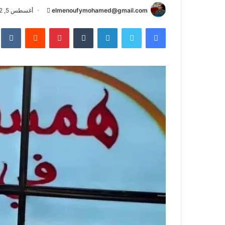
أرسل
elmenoufymohamed@gmail.com
أغسطس 5, 2022
بريدا
فيسبوك
تويتر
لينكدإن
بينتيريست
إلكترونيا