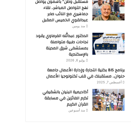
مستقبل وطن” بأشمون يواصل
نهج التواصل المباشر.. لقاء
جماهيري مع النائب صابر
عبدالقوي الخميس المقبل
منذ يومين
الدكتور عبدالله الفرماوي يقود
نجاحات طبية متواصلة
بمستشفى شرق المدينة
بالإسكندرية
يوليو 6, 2026
برنامج BIS بكلية التجارة وإدارة الأعمال جامعة
حلوان.. مستقبلك في قلب تكنولوجيا الأعمال
أغسطس 7, 2025
أكاديمية البنيان بالشقيفي
تكرم الفائزين في مسابقة
القرآن الكريم
منذ أسبوعين