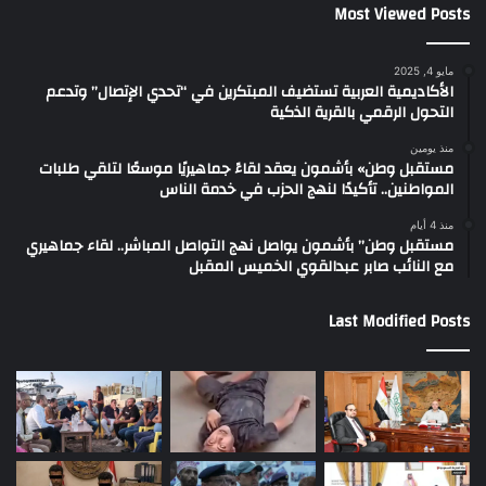
Most Viewed Posts
مايو 4, 2025
الأكاديمية العربية تستضيف المبتكرين في “تحدي الإتصال” وتدعم
التحول الرقمي بالقرية الذكية
منذ يومين
مستقبل وطن» بأشمون يعقد لقاءً جماهيريًا موسعًا لتلقي طلبات
المواطنين.. تأكيدًا لنهج الحزب في خدمة الناس
منذ 4 أيام
مستقبل وطن” بأشمون يواصل نهج التواصل المباشر.. لقاء جماهيري
مع النائب صابر عبدالقوي الخميس المقبل
Last Modified Posts