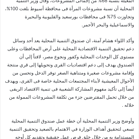
المعيلة بنسبة 68% من إجمالى المشروعات، وقال وزير التنمية
المحلية أن نسبة مشروعات المرأة فى محافظة أسيوط بلغت 100%،
وتجاوزت 75% فى محافظات بورسعيد والقليوبية والبحيرة
والاسماعيلية والبحر الأحمر.
وأكد اللواء هشام آمنة، ان صندوق التنمية المحلية يعد أحد وسائل
دعم تحقيق التنمية الاقتصادية المحلية على أرض المحافظات وعلى
مستوى كل الوحدات المحلية وكفور ونجوع مصر، لافتاً إلي أن
الصندوق يهدف إلى دعم اقتصاديات القرى وتحويلها إلى قري منتجة
وإقامة مشروعات صغيرة ومتناهية الصغر توفر الدخل وتحسن من
الأحوال المعيشية لأبناء المجتمعات المحلية خاصة فى القرى، ويهدف
أيضاً إلى تأكيد مفهوم المشاركة الشعبية فى تنمية الاقتصاد الريفى
من خلال تحمل المقترضين جزء من تكلفة المشروعات الممولة من
خلاله .
وأوضح وزير التنمية المحلية أن خطة عمل صندوق التنمية المحلية
تسعي لتحقيق أهداف الوزارة في الاهتمام بالصعيد وتحقيق التنمية
المستدامة به من خلال خلق فرص عمل حقيقية وتقديم كل أوجه