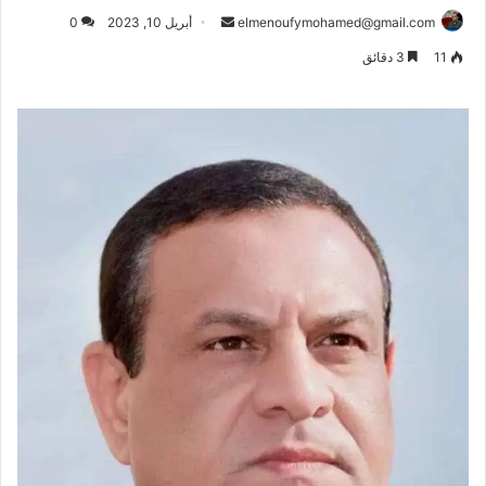
أرسل
elmenoufymohamed@gmail.com
أبريل 10, 2023
0
بريدا
11
3 دقائق
إلكترونيا