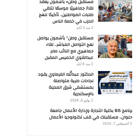
مستقبل وطن» بأشمون يعقد
لقاءً جماهيريًا موسعًا لتلقي
طلبات المواطنين.. تأكيدًا لنهج
الحزب في خدمة الناس
منذ 3 أيام
مستقبل وطن” بأشمون يواصل
نهج التواصل المباشر.. لقاء
جماهيري مع النائب صابر
عبدالقوي الخميس المقبل
منذ 6 أيام
الدكتور عبدالله الفرماوي يقود
نجاحات طبية متواصلة
بمستشفى شرق المدينة
بالإسكندرية
يوليو 6, 2026
برنامج BIS بكلية التجارة وإدارة الأعمال جامعة
حلوان.. مستقبلك في قلب تكنولوجيا الأعمال
أغسطس 7, 2025