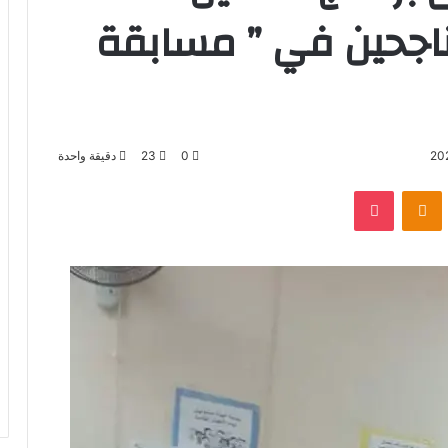
لناجحين في ” مسابقة
0
23
دقيقة واحدة
بوكيت
Odnoklassniki