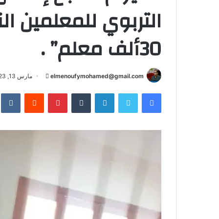
التربوي للمعلمين ا
30ألف معلم” .
أرسل
elmenoufymohamed@gmail.com
مارس 13, 2023
بريدا
فيسبوك
تويتر
لينكدإن
بينتيريست
إلكترونيا