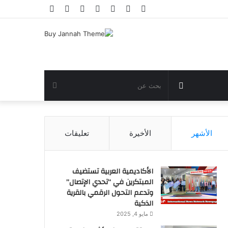
فيسبوك
تويتر
يوتيوب
انستقرام
تسجيل
مقال
إضافة
الدخول
عشوائي
عمود
جانبي
مقال
بحث
عشوائي
عن
الأشهر
الأخيرة
تعليقات
الأكاديمية العربية تستضيف
المبتكرين في “تحدي الإتصال”
وتدعم التحول الرقمي بالقرية
الذكية
مايو 4, 2025