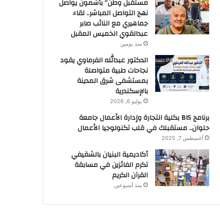
مستقبل وطن” بأشمون يواصل
نهج التواصل المباشر.. لقاء
جماهيري مع النائب صابر
عبدالقوي الخميس المقبل
منذ يومين
الدكتور عبدالله الفرماوي يقود
نجاحات طبية متواصلة
بمستشفى شرق المدينة
بالإسكندرية
يوليو 6, 2026
برنامج BIS بكلية التجارة وإدارة الأعمال جامعة
حلوان.. مستقبلك في قلب تكنولوجيا الأعمال
أغسطس 7, 2025
أكاديمية البنيان بالشقيفي
تكرم الفائزين في مسابقة
القرآن الكريم
منذ أسبوعين