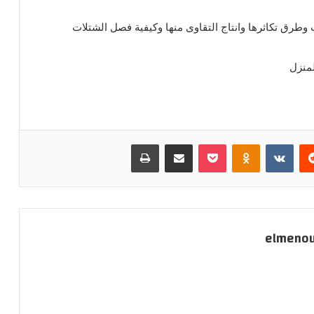
ت وطرق تكاثرها وانتاج التقاوى منها وكيفية فصل الشتلات
لمنزل
ريست
بوكيت
Odnoklassniki
مشاركة عبر البريد
طباعة
elmeno