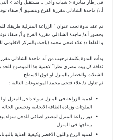
في إطار مبادرة < شباب واعي .. مستقبل واعد > التي
أ.د/ ماجدة الشاذلي مقررة الفرع وبتنسيق أ/ صفاء توف
تم عقد ندوة تحت عنوان ” الزراعة المنزلية طريقك للم
بحضور أ.د/ ماجدة الشاذلي مقررة الفرع و أ/ صفاء توف
و القاها د/ علاء فتحى محمد (باحث بالمركز الاقليمى للا
بدأت الندوة بكلمة ترحيب من أ.د ماجدة الشاذلي مقررة 
ثقافة كل بيت مصرى نظرا ً لاهمية هذا الموضوع للحد 
الشتلات والخضار بالمنزل او فوق الاسطح
ثم تناول د/ علاء فتحى محمد الموضوعات التالية :
اهمية الزراعة فى المنزل سواء داخل المنزل او ال
الملوثات وزيادة الطاقة الايجابية وتحسين الحالة 
دور زراعة المنزل لمصدر اضافى للدخل سواء بيع 
بإنتاجها فى المنزل
اهميه الزرع واللون الاخضر وكيفية العناية بالنب