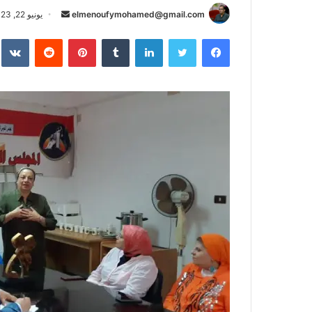
أرسل
elmenoufymohamed@gmail.com
يونيو 22, 2023
بريدا
فيسبوك
تويتر
لينكدإن
بينتيريست
إلكترونيا