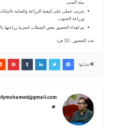
بيئة المدن
تدريب عملى على كيفية الزراعة والعناية بالنباتا
وزراعة الحبوب
تم اهداء الحضور بعض الشتلات لتجربة زراعتها با
عدد الحضور : 32 فرد
فيسبوك
تويتر
لينكدإن
بينتي
شاركها
ufymohamed@gmail.com
موقع
الويب