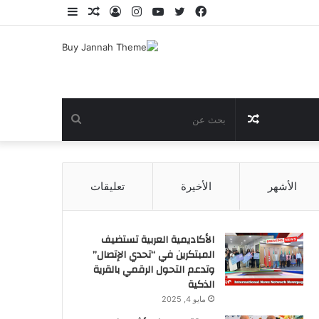
فيسبوك
تويتر
يوتيوب
انستقرام
تسجيل
مقال
إضافة
الدخول
عشوائي
عمود
جانبي
مقال
بحث
عشوائي
عن
الأشهر
الأخيرة
تعليقات
الأكاديمية العربية تستضيف
المبتكرين في “تحدي الإتصال”
وتدعم التحول الرقمي بالقرية
الذكية
مايو 4, 2025