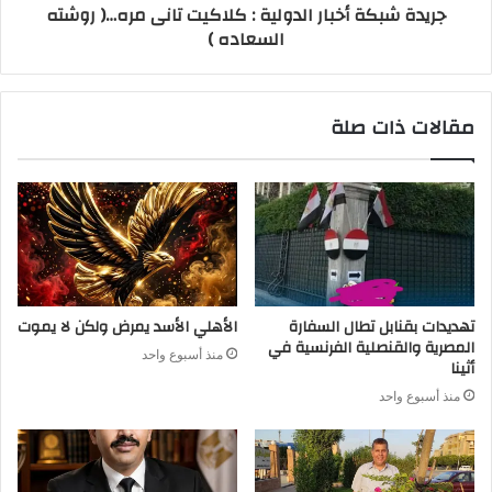
جريدة شبكة أخبار الدولية : كلاكيت تانى مره…( روشته
السعاده )
مقالات ذات صلة
تهديدات بقنابل تطال السفارة
الأهلي الأسد يمرض ولكن لا يموت
المصرية والقنصلية الفرنسية في
منذ أسبوع واحد
أثينا
منذ أسبوع واحد