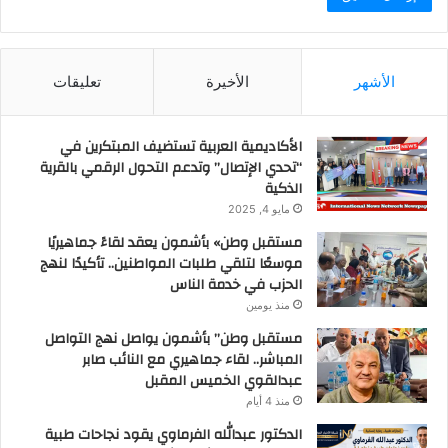
الأشهر
الأخيرة
تعليقات
الأكاديمية العربية تستضيف المبتكرين في
“تحدي الإتصال” وتدعم التحول الرقمي بالقرية
الذكية
مايو 4, 2025
مستقبل وطن» بأشمون يعقد لقاءً جماهيريًا
موسعًا لتلقي طلبات المواطنين.. تأكيدًا لنهج
الحزب في خدمة الناس
منذ يومين
مستقبل وطن” بأشمون يواصل نهج التواصل
المباشر.. لقاء جماهيري مع النائب صابر
عبدالقوي الخميس المقبل
منذ 4 أيام
الدكتور عبدالله الفرماوي يقود نجاحات طبية