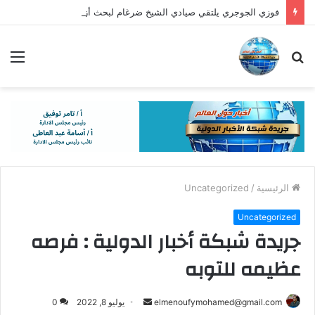
فوزي الجوجري يلتقي صيادي الشيخ ضرغام لبحث أزمات الصيد والمزارع السمكية بدمياط.
بحث
الق
عن
الرئيسية
/
Uncategorized
Uncategorized
جريدة شبكة أخبار الدولية : فرصه
عظيمه للتوبه
أرسل
elmenoufymohamed@gmail.com
يوليو 8, 2022
0