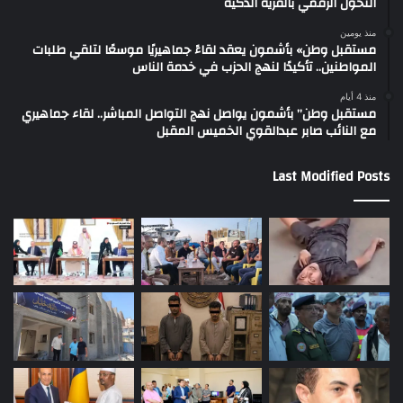
التحول الرقمي بالقرية الذكية
منذ يومين
مستقبل وطن» بأشمون يعقد لقاءً جماهيريًا موسعًا لتلقي طلبات
المواطنين.. تأكيدًا لنهج الحزب في خدمة الناس
منذ 4 أيام
مستقبل وطن” بأشمون يواصل نهج التواصل المباشر.. لقاء جماهيري
مع النائب صابر عبدالقوي الخميس المقبل
Last Modified Posts