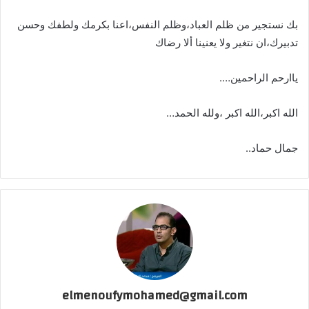
بك نستجير من ظلم العباد،وظلم النفس،اعنا بكرمك ولطفك وحسن
تدبيرك،ان نتغير ولا يعنينا ألا رضاك
ياارحم الراحمين….
الله اكبر،الله اكبر ،ولله الحمد…
جمال حماد..
elmenoufymohamed@gmail.com