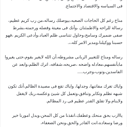
فى السياسه والاقتصاد والاجتماع.
مناخ رغم كل الحاجات الصعبه،بيوصلك رساله،من رب كريم عظيم،
رسالة للراحه والاطمئنان ،وأنك فى معيتة وفضله ورحمته،بشرط
صفى ضميرك وسامح،وحاول تتناسى ظلم العباد،وأدعى الكريم ،فهو
حسبنا ووكيلنا،ومدبر الامر كله،،.
رساله ومناخ للتغيير الربانى مشروطه،أن الله لايغير بقوم،حتى يغيروا
مابأنفسهم،معادله واضحه ،صريحه،شفافه، اترك الظلم،وابعد عن
الفاسدين،وتوب،وجرب…..
واياك تغرك مفاتنها، وجدلها، واياك تقع فى مصيدة الظالم،أنك تكون
شبهه تظلم وتكابر وتنافق،وتعمل كل شيئ وعكسه،ربك لايغفل
ولاينام،ولا تقلق القدر عظيم فى رد المظالم.
يااارب بحق منحك وعطفك،انقذنا من كل المحن،وبدل امورنا خير
ورضا وسعاده،انت القادر والحق،ونحن الضعفاء،