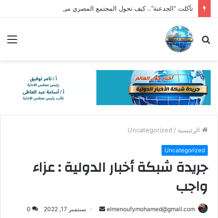
تآكلت “الجدعنة”.. كيف تحول المجتمع المصري من “حامي الدار” إلى “متفرج بالهاتف”؟
بحث
الق
عن
الرئيسية
/
Uncategorized
Uncategorized
جريدة شبكة أخبار الدولية : عزاء
واجب
أرسل
elmenoufymohamed@gmail.com
سبتمبر 17, 2022
0