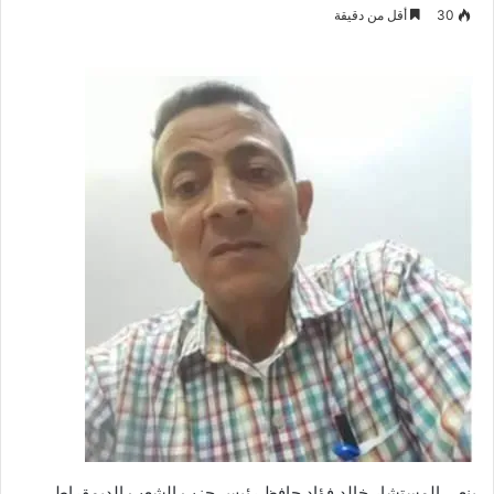
بريدا
30
أقل من دقيقة
إلكترونيا
ينعى المستشار خالد فؤاد حافظ رئيس حزب الشعب الديمقراطى