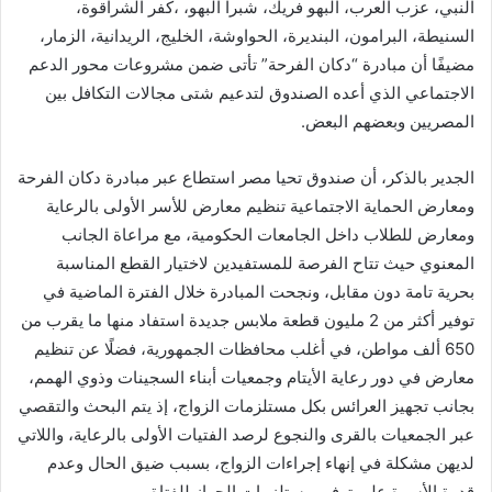
النبي، عزب العرب، البهو فريك، شبرا البهو، ،كفر الشراقوة،
السنيطة، البرامون، البنديرة، الحواوشة، الخليج، الريدانية، الزمار،
مضيفًا أن مبادرة “دكان الفرحة” تأتى ضمن مشروعات محور الدعم
الاجتماعي الذي أعده الصندوق لتدعيم شتى مجالات التكافل بين
المصريين وبعضهم البعض.
الجدير بالذكر، أن صندوق تحيا مصر استطاع عبر مبادرة دكان الفرحة
ومعارض الحماية الاجتماعية تنظيم معارض للأسر الأولى بالرعاية
ومعارض للطلاب داخل الجامعات الحكومية، مع مراعاة الجانب
المعنوي حيث تتاح الفرصة للمستفيدين لاختيار القطع المناسبة
بحرية تامة دون مقابل، ونجحت المبادرة خلال الفترة الماضية في
توفير أكثر من 2 مليون قطعة ملابس جديدة استفاد منها ما يقرب من
650 ألف مواطن، في أغلب محافظات الجمهورية، فضلًا عن تنظيم
معارض في دور رعاية الأيتام وجمعيات أبناء السجينات وذوي الهمم،
بجانب تجهيز العرائس بكل مستلزمات الزواج، إذ يتم البحث والتقصي
عبر الجمعيات بالقرى والنجوع لرصد الفتيات الأولى بالرعاية، واللاتي
لديهن مشكلة في إنهاء إجراءات الزواج، بسبب ضيق الحال وعدم
قدرة الأسرة على توفير مستلزمات الجهاز للفتاة