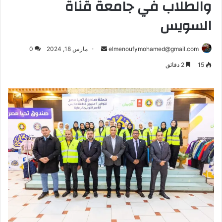
والطلاب في جامعة قناة
السويس
أرسل
elmenoufymohamed@gmail.com
مارس 18, 2024
0
بريدا
15
2 دقائق
إلكترونيا