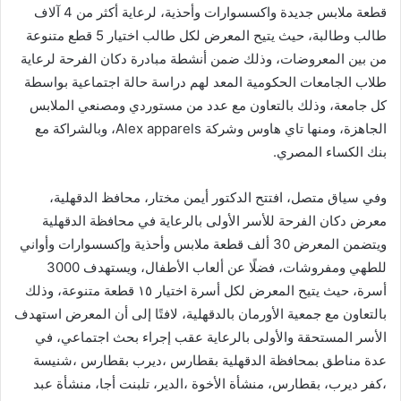
قطعة ملابس جديدة واكسسوارات وأحذية، لرعاية أكثر من 4 آلاف
طالب وطالبة، حيث يتيح المعرض لكل طالب اختيار 5 قطع متنوعة
من بين المعروضات، وذلك ضمن أنشطة مبادرة دكان الفرحة لرعاية
طلاب الجامعات الحكومية المعد لهم دراسة حالة اجتماعية بواسطة
كل جامعة، وذلك بالتعاون مع عدد من مستوردي ومصنعي الملابس
الجاهزة، ومنها تاي هاوس وشركة Alex apparels، وبالشراكة مع
بنك الكساء المصري.
وفي سياق متصل، افتتح الدكتور أيمن مختار، محافظ الدقهلية،
معرض دكان الفرحة للأسر الأولى بالرعاية في محافظة الدقهلية
ويتضمن المعرض 30 ألف قطعة ملابس وأحذية وإكسسوارات وأواني
للطهي ومفروشات، فضلًا عن ألعاب الأطفال، ويستهدف 3000
أسرة، حيث يتيح المعرض لكل أسرة اختيار ١٥ قطعة متنوعة، وذلك
بالتعاون مع جمعية الأورمان بالدقهلية، لافتًا إلى أن المعرض استهدف
الأسر المستحقة والأولى بالرعاية عقب إجراء بحث اجتماعي، في
عدة مناطق بمحافظة الدقهلية بقطارس ،ديرب بقطارس ،شنيسة
،كفر ديرب، بقطارس، منشأة الأخوة ،الدير، تلبنت أجا، منشأة عبد