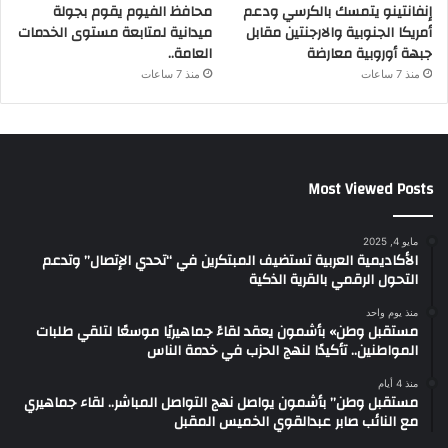
إنفانتينو يتمسك بالكرسي ودعم
محافظ الفيوم يقوم بجولة
أمريكا الجنوبية والارجنتين مقابل
ميدانية لمتابعة مستوى الخدمات
جبهة أوروبية معارضة
العامة..
منذ 7 ساعات
منذ 7 ساعات
Most Viewed Posts
مايو 4, 2025
الأكاديمية العربية تستضيف المبتكرين في “تحدي الإتصال” وتدعم
التحول الرقمي بالقرية الذكية
منذ يوم واحد
مستقبل وطن» بأشمون يعقد لقاءً جماهيريًا موسعًا لتلقي طلبات
المواطنين.. تأكيدًا لنهج الحزب في خدمة الناس
منذ 4 أيام
مستقبل وطن” بأشمون يواصل نهج التواصل المباشر.. لقاء جماهيري
مع النائب صابر عبدالقوي الخميس المقبل