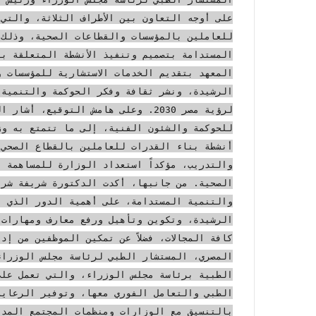
على أوجه التعاون بين الأطراف الثلاثة، والتي
للعاملين بالمؤسسات والقطاعات الصحية، وذلك 
المستدامة بتصميم وتنفيذ الأنشطة المتعلقة ب
المعهد بتقديم الخدمات الاستشارية للمؤسسات و
الرشيدة، ونشر ثقافة وفكر الحوكمة والتنمية،
لرؤية مصر 2030. وعلى هامش التوقيع
للحوكمة والشئون الفنية، إلى ما تتمتع به وز
أنشطة بناء القدرات للعاملين بالقطاع الصحي،
والتدريب، مؤكداً استعداد الوزارة للمساهمة 
الصحية. من جانبها، أكدت الدكتورة شريفة شري
والتنمية المستدامة، على أهمية الدور الذي ي
الرشيدة، وتكوين وتأهيل ورفع معارف ومهارات 
كافة المجالات، فضلاً عن تمكين الموظفين من إ
المصري، المستشار الطبي لرئاسة مجلس الوزراء
الطبية برئاسة مجلس الوزراء، والتي تعمل على
الطبي والتعامل الفوري معها، وتوفير الرعاية 
بالتنسيق مع الوزارات ومنظمات المجتمع المدن