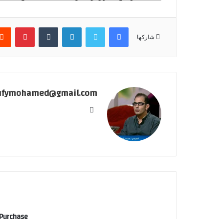
فيسبوك
تويتر
لينكدإن
بينتير
شاركها
ufymohamed@gmail.com
موقع
الويب
 Purchase