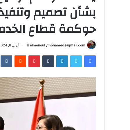
بشأن تصميم وتنفيذ
حوكمة قطاع الخدما
أرسل
elmenoufymohamed@gmail.com
أبريل 8, 2024
بريدا
فيسبوك
تويتر
لينكدإن
بينتيريست
إلكترونيا