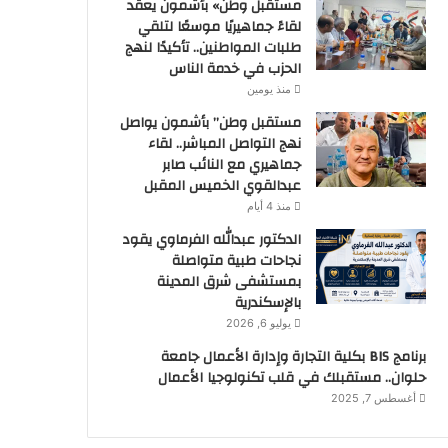
مستقبل وطن» بأشمون يعقد
لقاءً جماهيريًا موسعًا لتلقي
طلبات المواطنين.. تأكيدًا لنهج
الحزب في خدمة الناس
منذ يومين
مستقبل وطن” بأشمون يواصل
نهج التواصل المباشر.. لقاء
جماهيري مع النائب صابر
عبدالقوي الخميس المقبل
منذ 4 أيام
الدكتور عبدالله الفرماوي يقود
نجاحات طبية متواصلة
بمستشفى شرق المدينة
بالإسكندرية
يوليو 6, 2026
برنامج BIS بكلية التجارة وإدارة الأعمال جامعة
حلوان.. مستقبلك في قلب تكنولوجيا الأعمال
أغسطس 7, 2025