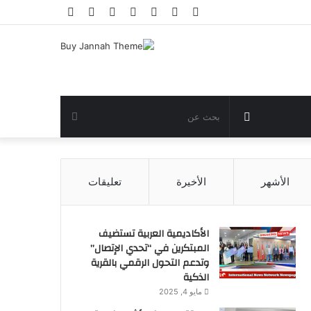
فيسبوك
تويتر
يوتيوب
انستقرام
تسجيل
مقال
إضافة
الدخول
عشوائي
عمود
جانبي
مقال
بحث
عشوائي
عن
الأشهر
الأخيرة
تعليقات
الأكاديمية العربية تستضيف
المبتكرين في “تحدي الإتصال”
وتدعم التحول الرقمي بالقرية
الذكية
مايو 4, 2025