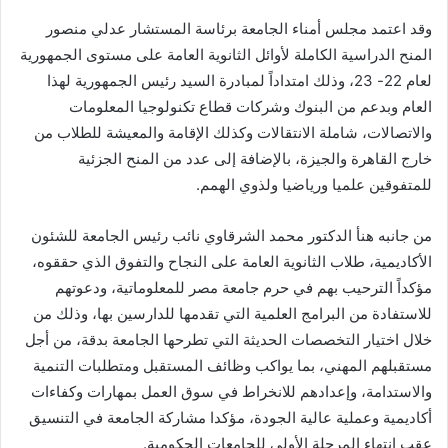
وقد اعتمد مجلس أمناء الجامعة برئاسة المستشار عدلي منصور
المنح الدراسية الكاملة لأوائل الثانوية العامة على مستوى الجمهورية
لعام 22- 23، وذلك امتداداً لمبادرة السيد رئيس الجمهورية لهذا
العام وبدعم من البنوك وشركات قطاع تكنولوجيا المعلومات
والاتصالات، شاملة الانتقالات وكذلك الإقامة والمعيشة للطلاب من
خارج القاهرة والجيزة، بالإضافة إلى عدد من المنح الجزئية
للمتفوقين علميا ورياضيا ولذوي الهمم.
من جانبه هنأ الدكتور محمد الشرقاوي نائب رئيس الجامعة للشئون
الأكاديمية، طلاب الثانوية العامة على النجاح والتفوق الذي حققوه،
مؤكداً الترحيب بهم في حرم جامعة مصر للمعلوماتية، ودعوتهم
للاستفادة من البرامج العلمية التي تقدمها للدارسين بها، وذلك من
خلال اختيار التخصصات الحديثة التي تطرحها الجامعة بدقة، من أجل
مستقبلهم المهني، بما يواكب وظائف المستقبل ومتطلبات التنمية
والاستدامة، وإعدادهم للانخراط في سوق العمل بمهارات وكفاءات
أكاديمية وعملية عالية الجودة، مؤكدا مشاركة الجامعة في التنسيق
عقب انتهاء المرحلة الأولى للجامعات الحكومية.