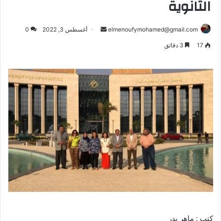
الثانوية
أرسل
elmenoufymohamed@gmail.com
أغسطس 3, 2022
0
بريدا
17
3 دقائق
إلكترونيا
كتب : ماهر بدر