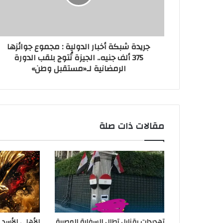
جريدة شبكة أخبار الدولية : مجموع جوائزها
375 ألف جنيه.. الجيزة تُتوج بلقب الدورة
الرمضانية لـ«مستقبل وطن»
مقالات ذات صلة
تهديدات بقنابل تطال السفارة المصرية
الأهلي الأسد 