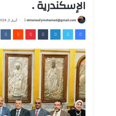
الإسكندرية .
أرسل
elmenoufymohamed@gmail.com
أبريل 2, 2024
بريدا
فيسبوك
تويتر
لينكدإن
بينتيريست
إلكترونيا