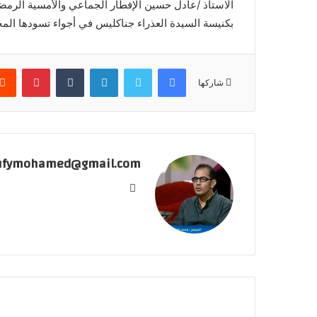
الاستاذ /عادل حسين الإفطار الجماعي والأمسية الرمض
بكنيسة السيدة العذراء جناكليس في أجواء تسودها المحب
فيسبوك
تويتر
لينكدإن
بينتير
شاركها
ufymohamed@gmail.com
موقع
الويب