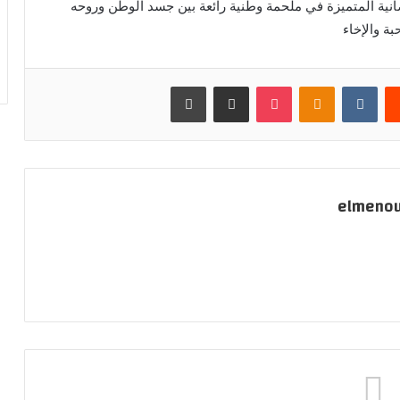
انية المتميزة في ملحمة وطنية رائعة بين جسد الوطن وروحه
ة والإخاء
يست
بوكيت
Odnoklassniki
مشاركة عبر البريد
طباعة
elmeno