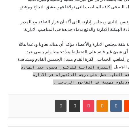
لة اليه فى كافة المناصب التى تولاها فهو يعشق النجاح ويرفض
يس النادى ومجلس اٍدارته الذى اٌكد اٌن قرار التعاقد مع المدير
دة الهيكلة الادارية والدفع بدماء جديدة فى المناصب الادارية
بثقة مجلس الادارة والاٌعضاء مؤكدا اٌن هناك تعاونا ودعما هائلا
ن اٌى شيئ غير قائم على التخطيط يعدً تخبيط ولم ينسى عبد
اح الملعب الخماسى لكرة القدم مساء الخميس القادم ومشاهدة
 الجميل .
السيرة الذاتية للدكتور محمود عبد الهادى
ته العليا حصل على درجة الدكتوراة فى الادارة
دبلوم مهنية فى القانون الرياضى .
يست
بوكيت
Odnoklassniki
مشاركة عبر البريد
طباعة