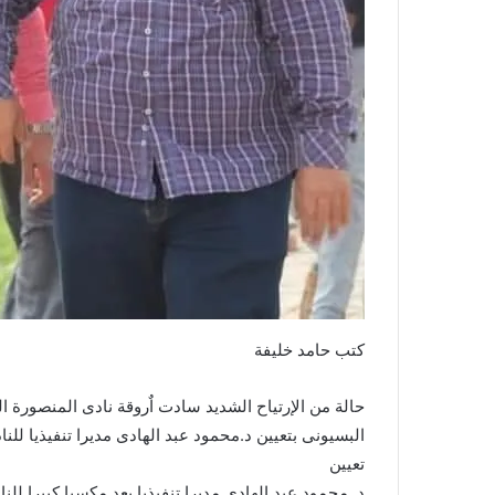
كتب حامد خليفة
حالة من الإرتياح الشديد سادت اٌروقة نادى المنصورة ا
البسيونى بتعيين د.محمود عبد الهادى مديرا تنفيذيا للناد
تعيين
د. محمود عبد الهادى مديرا تنفيذيا يعد مكسبا كبيرا لل