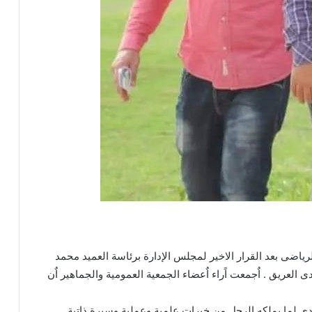
لرياضى بعد القرار الاخير لمجلس الإدارة برئاسة العميد محمد
ى العريق . اٌجمعت اًراء اٌعضاء الجمعية العمومية والجماهير اٌن
نادى لما يملكه الرجل من خبرات علمية وعملية وسيرة ذاتية