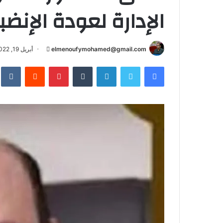
الإدارة لعودة الإنضب
أرسل
elmenoufymohamed@gmail.com
أبريل 19, 2022
بريدا
فيسبوك
تويتر
لينكدإن
بينتيريست
إلكترونيا