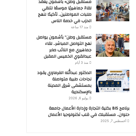
مستقبل وطن» بأشمون يعقد
لقاءً جماهيريًا موسعًا لتلقي
طلبات المواطنين.. تأكيدًا لنهج
الحزب في خدمة الناس
منذ 17 ساعة
مستقبل وطن” بأشمون يواصل
نهج التواصل المباشر.. لقاء
جماهيري مع النائب صابر
عبدالقوي الخميس المقبل
منذ 3 أيام
الدكتور عبدالله الفرماوي يقود
نجاحات طبية متواصلة
بمستشفى شرق المدينة
بالإسكندرية
يوليو 6, 2026
برنامج BIS بكلية التجارة وإدارة الأعمال جامعة
حلوان.. مستقبلك في قلب تكنولوجيا الأعمال
أغسطس 7, 2025