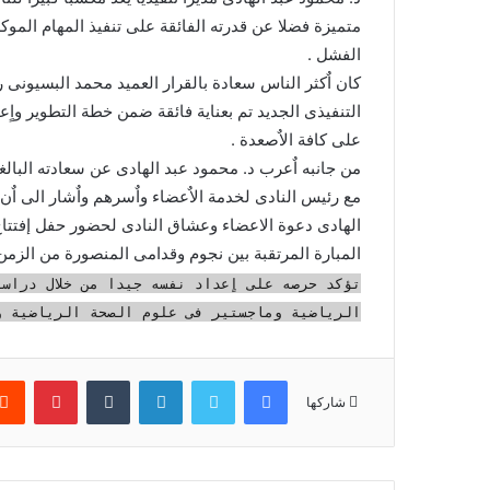
متميزة فضلا عن قدرته الفائقة على تنفيذ المهام الموك
الفشل .
كان اٌكثر الناس سعادة بالقرار العميد محمد البسيونى رئ
التنفيذى الجديد تم بعناية فائقة ضمن خطة التطوير واٍعا
على كافة الاٌصعدة .
من جانبه اٌعرب د. محمود عبد الهادى عن سعادته البالغة 
مع رئيس النادى لخدمة الاٌعضاء واٌسرهم واٌشار الى اٌ
الهادى دعوة الاعضاء وعشاق النادى لحضور حفل إفتت
المبارة المرتقبة بين نجوم وقدامى المنصورة من الزمن
تؤكد حرصه على اٍعداد نفسه جيدا من خلال دراس
الرياضية وماجستير فى علوم الصحة الرياضية و
فيسبوك
تويتر
لينكدإن
بينتير
شاركها