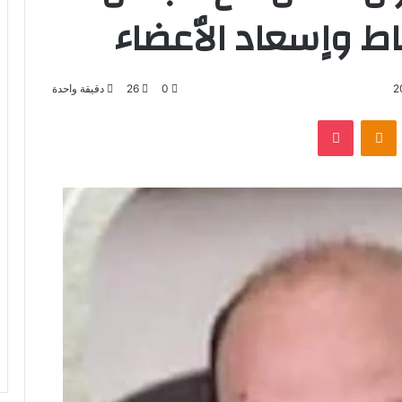
اط واٍسعاد الاٌعضاء
0
26
دقيقة واحدة
بوكيت
Odnoklassniki