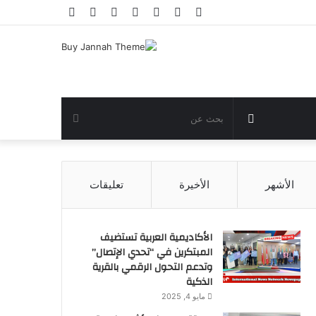
فيسبوك
تويتر
يوتيوب
انستقرام
تسجيل
مقال
إضافة
الدخول
عشوائي
عمود
جانبي
مقال
بحث
عشوائي
عن
الأشهر
الأخيرة
تعليقات
الأكاديمية العربية تستضيف
المبتكرين في “تحدي الإتصال”
وتدعم التحول الرقمي بالقرية
الذكية
مايو 4, 2025