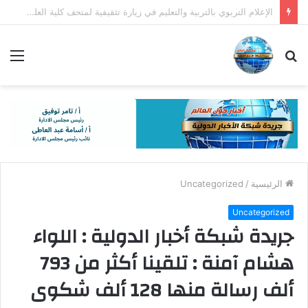
اللواء إبراهيم أبو ليمون يسلم مساعدات مالية و عينية و غذائية لعدد من الحالات المستحقة
بحث
الق
عن
الرئيسية
/
Uncategorized
Uncategorized
جريدة شبكة أخبار الدولية : اللواء
هشام آمنة : تلقينا أكثر من 793
ألف رسالة منها 128 ألف شكوى