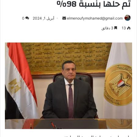
تم حلها بنسبة 98٪
أرسل
elmenoufymohamed@gmail.com
أبريل 1, 2024
0
بريدا
13
3 دقائق
إلكترونيا