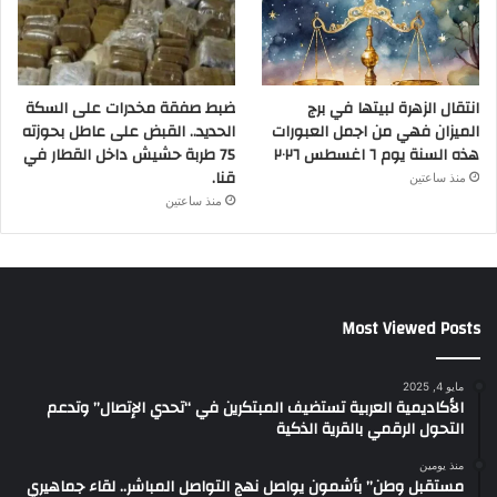
انتقال الزهرة لبيتها في برج
ضبط صفقة مخدرات على السكة
الميزان فهي من اجمل العبورات
الحديد.. القبض على عاطل بحوزته
هذه السنة يوم ٦ اغسطس ٢٠٢٦
75 طربة حشيش داخل القطار في
قنا.
منذ ساعتين
منذ ساعتين
Most Viewed Posts
مايو 4, 2025
الأكاديمية العربية تستضيف المبتكرين في “تحدي الإتصال” وتدعم
التحول الرقمي بالقرية الذكية
منذ يومين
مستقبل وطن” بأشمون يواصل نهج التواصل المباشر.. لقاء جماهيري