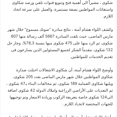
شكوى ، مشيراً الى أهمية فتح وتنويع قنوات تلقي ورصد شكاوى
واستغاثات المواطنين بصفة مستمرة، والعمل على سرعة اتخاذ
اللازم.
وكشف اللواء هشام آمنة ، نتائج مبادرة “صوتك مسموع” خلال شهر
مارس الماضى، حيث تلقت المبادرة 5667 ألف رسالة منها 607
شكوى، تم الرد منها على 475 شكوى منها بنسبة 78,3%، وجار حل
132 شكوى، مقدماً الشكر لجميع المسئولين الذين يسارعون فى
تقديم الخدمات للمواطنين.
وأوضح اللواء هشام آمنة، أن شكاوى الاشغالات احتلت صدارة
شكاوى المواطنين خلال شهر مارس الماضى بعدد 205 شكوى،
ويليها شكاوى القمامة 189 شكوى، ثم مخالفات البناء بـ47 شكوى ،
ثم التعديات على الأراضي الزراعية واملاك الدولة 42 شكوى اضافة
الى124 شكوى خاصة بتعريفة الركوب وزيادة الاسعار وتم توجيهها
للجهات المختصة لاتخـاذ اللازم .