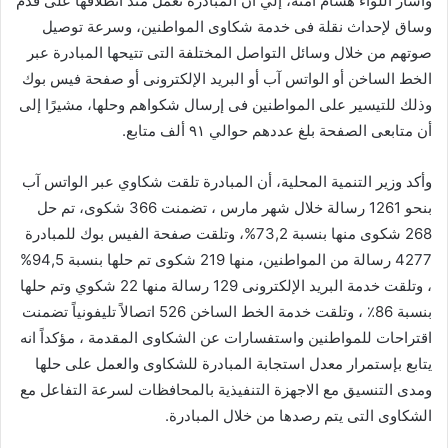
وأشار اللواء هشام آمنة، إلي أن المبادرة تعمل منذ انطلاقها على قدم
وساق لإحداث نقلة فى خدمة شكاوى المواطنين، وسرعة توصيل
صوتهم من خلال وسائل التواصل المختلفة التى تتيحها المبادرة عبر
الخط الساخن أو الواتس آب أو البريد الإلكترونى أو صفحة فيس بوك
وذلك للتيسير على المواطنين فى إرسال شكواهم وحلها، مشيرًا إلى
أن متابعى الصفحة بلغ عددهم حوالي ٩١ ألف متابع.
وأكد وزير التنمية المحلية، أن المبادرة تلقت شكاوي عبر الواتس آب
بنحو 1261 رسالة خلال شهر مارس ، تضمنت 366 شكوى، تم حل
268 شكوى منها بنسبة 73,2%، وتلقت صفحة الفيس بوك للمبادرة
4277 رسالة من المواطنين، منها 219 شكوى تم حلها بنسبة 94,5%
، وتلقت خدمة البريد الإلكترونى 129 رسالة منها 22 شكوي وتم حلها
بنسبة 86٪؜ ، وتلقت خدمة الخط الساخن 526 اتصالاً تليفونياً تضمنت
اقتراحات للمواطنين واستفسارات عن الشكاوى المقدمة ، مؤكداً انه
يتابع بإستمرار معدل استجابة المبادرة للشكاوى والعمل على حلها
ومدى التنسيق مع الاجهزة التنفيذية بالمحافظات لسرعة التفاعل مع
الشكاوى التى يتم رصدها من خلال المبادرة.