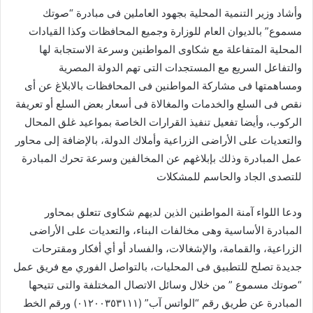
وأشاد وزير التنمية المحلية بجهود العاملين فى مبادرة “صوتك
مسموع” بالديوان العام للوزارة وجميع المحافظات وكذا القيادات
المحلية المتفاعلة مع شكاوى المواطنين وسرعة الاستجابة لها
والتفاعل السريع مع المستجدات التى تهم الدولة المصرية
ومساهمتها فى مشاركة المواطنين فى المحافظات بالابلاغ عن أى
نقص فى السلع والخدمات والمغالاة فى أسعار بعض السلع أو تعريفة
الركوب، وأيضا تفعيل تنفيذ القرارات الخاصة بمواعيد غلق المحال
والتعديات على الأراضى الزراعية وأملاك الدولة، بالإضافة إلى محاور
عمل المبادرة وذلك بإبلاغهم عن المخالفين وسرعة تحرك المبادرة
للتصدى الجاد والحاسم للمشكلات
ودعا اللواء آمنة المواطنين الذين لديهم شكاوى تتعلق بمحاور
المبادرة الأساسية وهى مخالفات البناء، والتعديات على الأراضى
الزراعية، والقمامة، والإشغالات، والفساد أو أي أفكار ومقترحات
جديدة تصلح للتطبيق فى المحليات، بالتواصل الفوري مع فريق عمل
“صوتك مسموع ” من خلال وسائل الاتصال المختلفة والتى تتيحها
المبادرة عن طريق رقم “الواتس آب” (٠١٢٠٠٣٥٣١١١) ورقم الخط