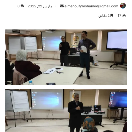
أرسل
elmenoufymohamed@gmail.com
مارس 22, 2022
0
بريدا
17
2 دقائق
إلكترونيا