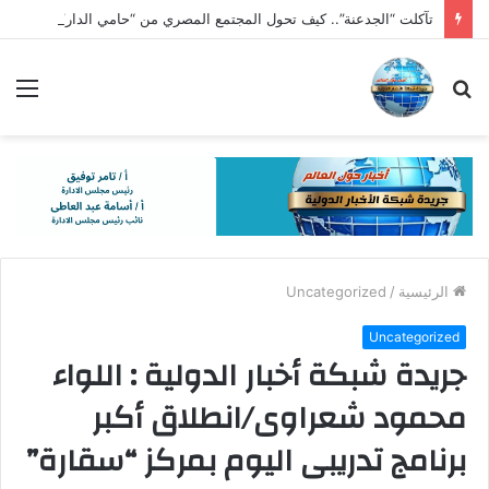
تآكلت “الجدعنة”.. كيف تحول المجتمع المصري من “حامي الدار” إلى “متفرج بالهاتف”؟
بحث
الق
عن
الرئيسية
/
Uncategorized
Uncategorized
جريدة شبكة أخبار الدولية : اللواء
محمود شعراوى/انطلاق أكبر
برنامج تدريبى اليوم بمركز “سقارة”