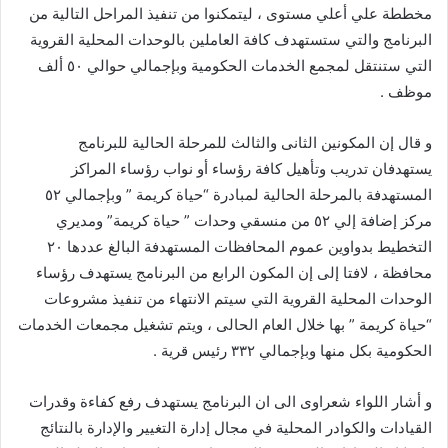
مخططة علي أعلي مستوى ، ليتمكنوا من تنفيذ المراحل التالية من
البرنامج والتي ستستهدف كافة العاملين بالوحدات المحلية القروية
التي ستنتقل لمجمع الخدمات الحكومية وبإجمالي حوالي ٥٠ ألف
موظف .
و قال إن المكونين الثانى والثالث للمرحلة الحالية للبرنامج
يستهدفان تدريب وتأهيل كافة رؤساء أو نواب رؤساء المراكز
المستهدفة بالمرحلة الحالية لمبادرة “حياة كريمة ” وبإجمالي ٥٢
مركز إضافة إلي ٥٢ من منسقي وحدات ” حياة كريمة” ومديري
التخطيط بدواوين عموم المحافظات المستهدفة البالغ عددها ٢٠
محافظة ، لافتا إلى إن المكون الرابع من البرنامج يستهدف رؤساء
الوحدات المحلية القروية التي سيتم الانتهاء من تنفيذ مشروعات
“حياة كريمة ” بها خلال العام الحالى ، ويتم تشغيل مجمعات الخدمات
الحكومية بكل منها وبإجمالي ٣٣٢ رئيس قرية .
و أشار اللواء شعراوى الى ان البرنامج يستهدف رفع كفاءة وقدرات
القيادات والكوادر المحلية في مجال إدارة التغيير والإدارة بالنتائج