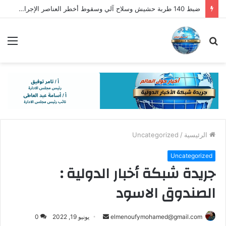
ضبط 140 طربة حشيش وسلاح آلي وسقوط أخطر العناصر الإجرامية
بحث
الق
عن
الرئيسية
/
Uncategorized
Uncategorized
جريدة شبكة أخبار الدولية :
الصندوق الاسود
أرسل
elmenoufymohamed@gmail.com
يونيو 19, 2022
0