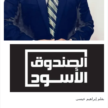
بقلم إبراهيم عيسى