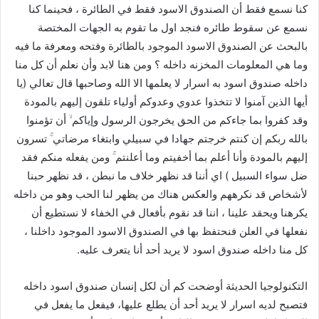
كنا نسمع فقط أن الصندوق الاسود فقط في الطائرة ، فحينما كنا
نسمع عن سقوط طائره فنجد اول ما تقوم به الجهات المختصة
بالبحث عن الصندوق الاسود الموجود بالطائرة وفتحه ومعرفة ما فيه
وما هي المعلومات المخزنه داخله ؟ ومن هنا لابد وأن نعلم أن كل منا
داخله صندوق اسود به اسرار لا يعلمها الا الله وصاحبها قال تعالي (يا
أيها الذين آمنوا لا تتخذوا عدوي وعدوكم أولياء تلقون إليهم بالمودة
وقد كفروا بما جاءكم من الحق يخرجون الرسول وإياكم ۙ أن تؤمنوا
بالله ربكم إن كنتم خرجتم جهادا في سبيلي وابتغاء مرضاتي ۚ تسرون
إليهم بالمودة وأنا أعلم بما أخفيتم وما أعلنتم ۚ ومن يفعله منكم فقد
ضل سواء السبيل ) اي أننا قد نظهر خلاف ما نبطن ، قد نظهر حبنا
لأشخاص قد نكرههم والعكس هناك من يظهر لنا الحب وهو من داخله
يكرهنا ويحقد علينا ، اننا قد نقوم بأفعال في الخفاء لا نستطيع أن
نفعلها في العلن فنحتفظ بها في الصندوق الاسود الموجود داخلنا ،
كل منا داخله صندوق اسود لا يريد أحد أنا يتعرف عليه.
التكنولوجيا الحديثة أوضحت كم أن لكل إنسان صندوق اسود داخله
فتصبح لديه اسرار لا يريد أحد أن يطلع عليها، فيفعل ما يفعل في