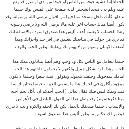
الخفاء إما خشية خوفه من الناس أو خوفا من اذي أو ضرر قد يقع
عليه ويلم به ، فنجد الشخص لديه صفحة علي الفيس بوك حينما
تدخلها كأنك داخل مسجد مما فيها من اقوال ترضي الله ورسوله، وقد
يكون أيضا هناك حساب اخر عليه مالا يرضي الله ولا يرضي رسوله
وهذا الحساب لا يعلمه أحد ، أليس هذا صندوق اسود.، بالإضافة انك
قد تري من حولك في متابعتك بتعليق في افراحك واحزانك وهذا
أضعف الإيمان ومنهم من لا يهتم بك ويقابلك يظهر الحب والود ،
حينما تتعامل مع الناس بكل ود وحب وهم أيضا يتبادلون معك هذا
الحب وهذا الود بشكل جميل ولكنهم لا يحملون داخلهم هذا الحب
امامك يمدحونك وخلفك يلعنوك ويقولون فيك شعرا وحينما لا تكون
موجود يأكلون في لحمك هذا ما يسمي الغيبه ، حينما يغتابونك بما
فيك وبمكا ليس فيك فقال تعالي ( ايحب أحدكم ان يأكل لحم أخيه
ميتا فكرهتموه ) وقد يصل هذا الي القول بالباطل في الأعراض
والإنساب ، حينما صديقك بالعمل يكن لك الحقد والكره وانت لا تدري
فيظهر لك عكس ما يظهر أليس هذا بصندوق اسود .
كل انسان يظهر عكس ما يبطن فهذا مريض نفسيا وليس بشخص