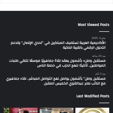
Most Viewed Posts
مايو 4, 2025
الأكاديمية العربية تستضيف المبتكرين في “تحدي الإتصال” وتدعم
التحول الرقمي بالقرية الذكية
منذ 23 ساعة
مستقبل وطن» بأشمون يعقد لقاءً جماهيريًا موسعًا لتلقي طلبات
المواطنين.. تأكيدًا لنهج الحزب في خدمة الناس
منذ 3 أيام
مستقبل وطن” بأشمون يواصل نهج التواصل المباشر.. لقاء جماهيري
مع النائب صابر عبدالقوي الخميس المقبل
Last Modified Posts