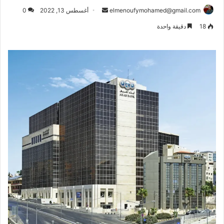
أرسل
elmenoufymohamed@gmail.com
أغسطس 13, 2022
0
بريدا
18
دقيقة واحدة
إلكترونيا