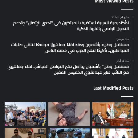
Most Viewed Posts
مايو 4, 2025
الأكاديمية العربية تستضيف المبتكرين في “تحدي الإتصال” وتدعم
التحول الرقمي بالقرية الذكية
منذ يومين
مستقبل وطن» بأشمون يعقد لقاءً جماهيريًا موسعًا لتلقي طلبات
المواطنين.. تأكيدًا لنهج الحزب في خدمة الناس
منذ 4 أيام
مستقبل وطن” بأشمون يواصل نهج التواصل المباشر.. لقاء جماهيري
مع النائب صابر عبدالقوي الخميس المقبل
Last Modified Posts