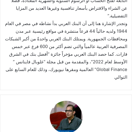
التابعة لفتح الحساب أو الرسوم السنوية والشهرية المعتادة، فضلاً
عن الشراء والاقتراض بأسعار تنافسية وغيرها العديد من المزايا
التفضيلية.”
وتجدر الإشارة هنا إلى أن البنك العربي بدأ نشاطه في مصر في العام
1944 ولديه حالياً 44 فرعاً منتشرة في مواقع رئيسية عبر مدن
ومحافظات الجمهورية. ويمتلك البنك العربي واحدةً من أكبر الشبكات
المصرفية العربية عالمياً والتي تضم أكثر من 600 فرع عبر خمس
قارات. كما حصد البنك العربي مؤخراً جائزة “أفضل بنك في الشرق
الأوسط لعام 2022″، والمقدمة من قبل مجلة “غلوبال فاينانس ”
Global Finance” العالمية ومقرها نيويورك، وذلك للعام السابع على
التوالي