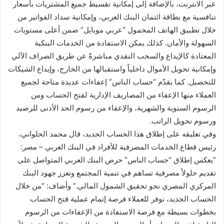
عبر الانترنت، بالإضافة إلى إمكانية تقسيط جميع المشتريات بأسعار
تنافسية مع بطاقة ائتمان البنك العربي، وإمكانية سداد الفواتير من
خلال تطبيق الهاتف المحمول “عربي موبايل” ضمن أعلى مستويات
السهولة والأمان. كذلك يمكن الاستفادة من الخدمات البنكية
المعتادة كالإيداع والسحب النقدي مباشرةً عن طريق الصراف الآلي
وإمكانية تحويل الأموال داخلياً واستقبالها من الخارج، وإيداع الشيكات
للتحصيل. كما يقدّم “حساب الناس” إعفاءات عديدة متاحة لجميع
العملاء منها الإعفاء من المصاريف الإدارية لفتح الحساب ومن
الرسوم السنوية والشهرية، والإعفاء من رسوم الحد الأدنى للرصيد
ورسوم تحويل الراتب.
وفي تعليقه على إطلاق هذا الحساب الجديد، قال محمد الحلواني،
رئيس قطاع الخدمات المصرفية للأفراد في البنك العربي – مصر:
“يعكس إطلاق “حساب الناس” حرص البنك العربي المتواصل على
تقديم حلولاً مصرفية تساهم في تنمية المجتمع وتعزز جهود البنك
المركزي المصري نحو تحقيق الشمول المالي.” وأضاف: “من خلال
الحساب الجديد، نوفر للعملاء فرصة إتمام عملية فتح الحساب
بخطوات بسيطة مع فرصة الاستفادة من الإعفاءات من الرسوم