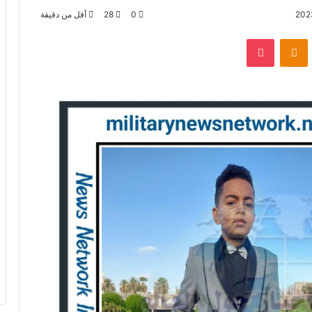
0
28
أقل من دقيقة
بوكيت
Odnoklassniki