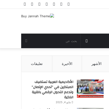
فيسبوك
تويتر
يوتيوب
انستقرام
تسجيل
مقال
إضافة
الدخول
عشوائي
عمود
جانبي
مقال
بحث
عشوائي
عن
الأشهر
الأخيرة
تعليقات
الأكاديمية العربية تستضيف
المبتكرين في “تحدي الإتصال”
وتدعم التحول الرقمي بالقرية
الذكية
مايو 4, 2025