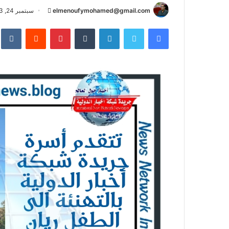
أرسل
elmenoufymohamed@gmail.com
سبتمبر 24, 2023
بريدا
فيسبوك
تويتر
لينكدإن
بينتيريست
إلكترونيا