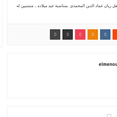
فل ريان عماد الدين المحمدى بمناسبة عيد ميلاده .. متمنيين له
يست
بوكيت
Odnoklassniki
مشاركة عبر البريد
طباعة
elmeno