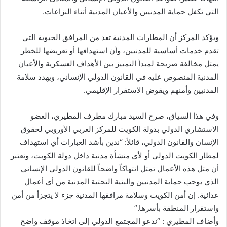
التي تكفل حماية المدنيين والأعيان المدنية أثناء النزاعات.
ويؤكد المركز أن المطارات المدنية تعد من المرافق الحيوية التي
تقدم خدمات أساسية للمدنيين، وأن استهدافها أو تعريضها للخطر
يمثل مخالفة صريحة لمبدأ التمييز بين الأهداف العسكرية والأعيان
المدنية المنصوص عليه في القانون الدولي الإنساني، ويهدد سلامة
المدنيين وأمنهم ويقوض الاستقرار الإقليمي.
وفي هذا السياق، صرح السيد مبارك مطرف المطيري، العضو
الاستشاري الدولي بدولة الكويت للمركز العربي الأوروبي لحقوق
الإنسان والقانون الدولي، قائلاً: “ندين بأشد العبارات أي استهداف
لمطار الكويت الدولي أو لأي منشأة مدنية داخل دولة الكويت، ونعتبر
أن مثل هذه الأعمال تمثل انتهاكاً واضحاً للقانون الدولي الإنساني
الذي يوجب حماية المدنيين والبنية التحتية المدنية من أي أعمال
عدائية. إن أمن الكويت وسلامة مرافقها المدنية جزء لا يتجزأ من أمن
واستقرار المنطقة بأسرها.”
وأضاف المطيري : “ندعو المجتمع الدولي إلى اتخاذ موقف واضح