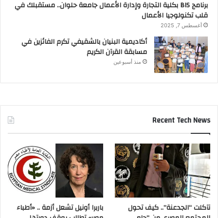
برنامج BIS بكلية التجارة وإدارة الأعمال جامعة حلوان.. مستقبلك في
قلب تكنولوجيا الأعمال
أغسطس 7, 2025
أكاديمية البنيان بالشقيفي تكرم الفائزين في
مسابقة القرآن الكريم
منذ أسبوعين
Recent Tech News
تآكلت “الجدعنة”.. كيف تحول
باربرا أونيل تشعل أزمة .. «أطباء
المجتمع المصري من “حامي
مصر» تطالب بوقف دورتها