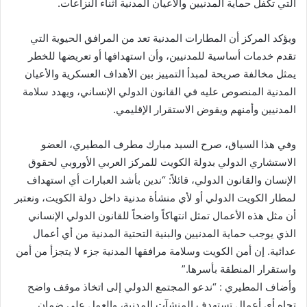
التي تكفل حماية المدنيين والأعيان المدنية أثناء النزاعات.
ويؤكد المركز أن المطارات المدنية تعد من المرافق الحيوية التي
تقدم خدمات أساسية للمدنيين، وأن استهدافها أو تعريضها للخطر
يمثل مخالفة صريحة لمبدأ التمييز بين الأهداف العسكرية والأعيان
المدنية المنصوص عليه في القانون الدولي الإنساني، ويهدد سلامة
المدنيين وأمنهم ويقوض الاستقرار الإقليمي.
وفي هذا السياق، صرح السيد مبارك مطرف المطيري، العضو
الاستشاري الدولي بدولة الكويت للمركز العربي الأوروبي لحقوق
الإنسان والقانون الدولي، قائلاً: “ندين بأشد العبارات أي استهداف
لمطار الكويت الدولي أو لأي منشأة مدنية داخل دولة الكويت، ونعتبر
أن مثل هذه الأعمال تمثل انتهاكاً واضحاً للقانون الدولي الإنساني
الذي يوجب حماية المدنيين والبنية التحتية المدنية من أي أعمال
عدائية. إن أمن الكويت وسلامة مرافقها المدنية جزء لا يتجزأ من أمن
واستقرار المنطقة بأسرها.”
وأضاف المطيري : “ندعو المجتمع الدولي إلى اتخاذ موقف واضح
تجاه أي أعمال تستهدف المنشآت المدنية، والعمل على ضمان