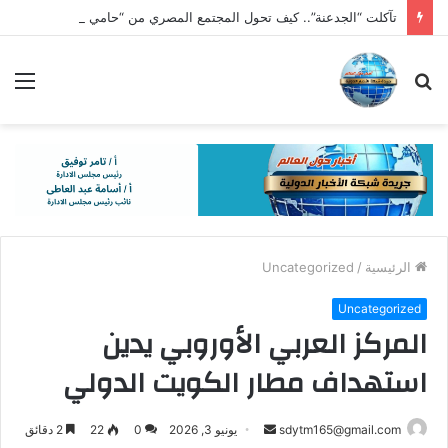
تآكلت “الجدعنة”.. كيف تحول المجتمع المصري من “حامي الدار” إلى “متفرج بالهاتف”؟
بحث
الق
عن
الرئيسية
/
Uncategorized
Uncategorized
المركز العربي الأوروبي يدين
استهداف مطار الكويت الدولي
أرسل
sdytm165@gmail.com
يونيو 3, 2026
0
22
2 دقائق