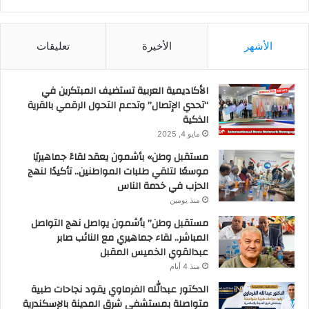
الأشهر
الأخيرة
تعليقات
الأكاديمية العربية تستضيف المبتكرين في
“تحدي الإتصال” وتدعم التحول الرقمي بالقرية
الذكية
مايو 4, 2025
مستقبل وطن» بأشمون يعقد لقاءً جماهيريًا
موسعًا لتلقي طلبات المواطنين.. تأكيدًا لنهج
الحزب في خدمة الناس
منذ يومين
مستقبل وطن” بأشمون يواصل نهج التواصل
المباشر.. لقاء جماهيري مع النائب صابر
عبدالقوي الخميس المقبل
منذ 4 أيام
الدكتور عبدالله الفرماوي يقود نجاحات طبية
متواصلة بمستشفى شرق المدينة بالإسكندرية