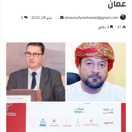
عمان
أرسل
elmenoufymohamed@gmail.com
مايو 28, 2022
0
بريدا
31
3 دقائق
إلكترونيا