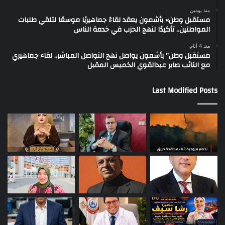
منذ يومين
مستقبل وطن» بأشمون يعقد لقاءً جماهيريًا موسعًا لتلقي طلبات
المواطنين.. تأكيدًا لنهج الحزب في خدمة الناس
منذ 4 أيام
مستقبل وطن” بأشمون يواصل نهج التواصل المباشر.. لقاء جماهيري
مع النائب صابر عبدالقوي الخميس المقبل
Last Modified Posts