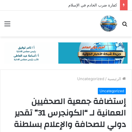
كفارة ضرب الخادم في الإسلام
بحث
الق
عن
الرئيسية
/
Uncategorized
Uncategorized
إستضافة جمعية الصحفيين
العمانية لـ “الكونجرس 31” تقدير
دولي للصحافة والإعلام بسلطنة