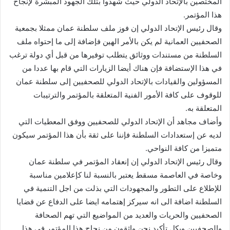
المختصين بالإتحاد الدولي حيث شهدوا بتلك الجهود المبشرة لإنجاح
هذا المؤتمر.
وقال رئيس الإتحاد الدولي إن فوز ملف سلطنة عمان ممثلا بجمعية
الصحفيين العمانية لم يكن بالأمر الهين فإضافة إلى ما إحتواه ملف
السلطنة من مستندات ووثائق يتطلب توفيرها من قبل أي دولة ترغب
في هذا الإستضافة فإن هناك أيضا الزيارات التي قام بها عددا من
المسؤولين والقيادات بالإتحاد الدولي للصحفيين إلى سلطنة عمان
للوقوف على كافة الأمور الفنية المتعلقة بالمؤتمر والترتيبات
المتعلقة به.
وأضاف مجاهد أن الإتحاد الدولي للصحفيين ووفق المعطيات التي
لديه عن إستعدادات السلطنة فإننا على ثقة بأن هذا المؤتمر سيكون
متميزا من كافة النواحي.
وقال رئيس الإتحاد الدولي إن إنعقاد المؤتمر في سلطنة عمان
وخاصة في العاصمة مسقط يعتبر بالنسبة لنا كإعلامين مناسبة
للإطلاع على التطور والمجهودات التي بذلت من اجل التنمية في
السلطنة اضافة الى انه سيركز إهتمامه ايضا على الدفاع عن قضايا
الصحفيين والحريات والعديد من المواضيع التي تهم الصحافة
والصحفيين وبكل تأكيد نحن واثقون من نجاح هذا المؤتمر في هذا