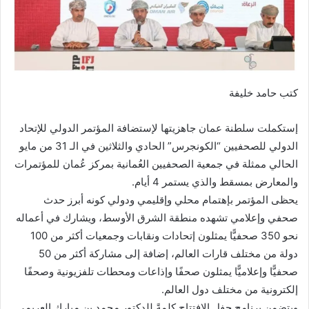
كتب حامد خليفة
إستكملت سلطنة عمان جاهزيتها لإستضافة المؤتمر الدولي للإتحاد
الدولي للصحفيين “الكونجرس” الحادي والثلاثين في الـ 31 من مايو
الحالي ممثلة في جمعية الصحفيين العُمانية بمركز عُمان للمؤتمرات
والمعارض بمسقط والذي يستمر 4 أيام.
يحظى المؤتمر بإهتمام محلي وإقليمي ودولي كونه أبرز حدث
صحفي وإعلامي تشهده منطقة الشرق الأوسط، ويشارك في أعماله
نحو 350 صحفيًّا يمثلون إتحادات ونقابات وجمعيات أكثر من 100
دولة من مختلف قارات العالم، إضافة إلى مشاركة أكثر من 50
صحفيًّا وإعلاميًّا يمثلون صحفًا وإذاعات ومحطات تلفزيونية وصحفًا
إلكترونية من مختلف دول العالم.
ويتضمن برنامج حفل الإفتتاح كلمةً للدكتور محمد بن مبارك العريمي