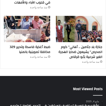
في قلوب الآباء والأمهات
منذ ساعة واحدة
جنازة بلا جثامين .. أهالي” كوم
ضبط أغذية فاسدة وتحرير 329
المحرص” يشيعون ضحايا الهجرة
مخالفة تموينية بالمنيا
الغير شرعية بأبو قرقاص
منذ ساعة واحدة
منذ ساعة واحدة
Most Viewed Posts
مايو 4, 2025
الأكاديمية العربية تستضيف المبتكرين في “تحدي الإتصال” وتدعم