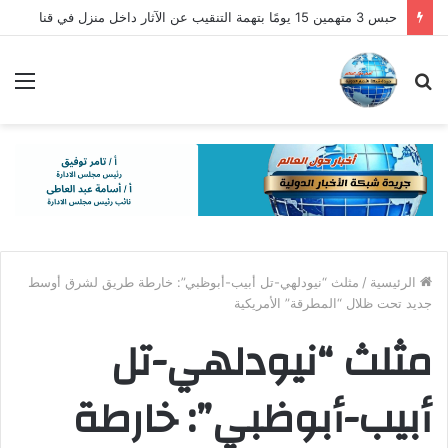
حبس 3 متهمين 15 يومًا بتهمة التنقيب عن الآثار داخل منزل في قنا
بحث
الق
عن
الرئيسية
/
مثلث “نيودلهي-تل أبيب-أبوظبي”: خارطة طريق لشرق أوسط
جديد تحت ظلال “المطرقة” الأمريكية
مثلث “نيودلهي-تل
أبيب-أبوظبي”: خارطة