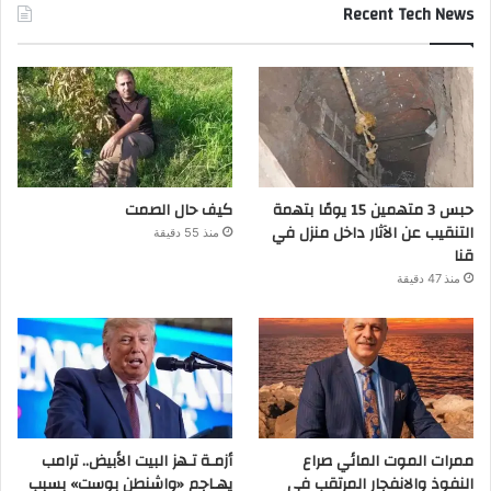
Recent Tech News
حبس 3 متهمين 15 يومًا بتهمة
كيف حال الصمت
التنقيب عن الآثار داخل منزل في
منذ 55 دقيقة
قنا
منذ 47 دقيقة
ممرات الموت المائي صراع
أزمـة تـهز البيت الأبيض.. ترامب
النفوذ والانفجار المرتقب في
يهـاجم «واشنطن بوست» بسبب