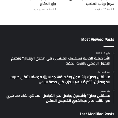
هرمز وباب المندب
وزير الدفاع
منذ 57 دقيقة
منذ ساعة واحدة
Most Viewed Posts
مايو 4, 2025
الأكاديمية العربية تستضيف المبتكرين في “تحدي الإتصال” وتدعم
التحول الرقمي بالقرية الذكية
منذ 4 ساعات
مستقبل وطن» بأشمون يعقد لقاءً جماهيريًا موسعًا لتلقي طلبات
المواطنين.. تأكيدًا لنهج الحزب في خدمة الناس
منذ يومين
مستقبل وطن” بأشمون يواصل نهج التواصل المباشر.. لقاء جماهيري
مع النائب صابر عبدالقوي الخميس المقبل
Last Modified Posts