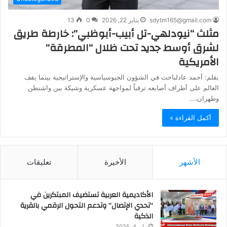
sdytm165@gmail.com
يناير 22, 2026
0
13
مثلث “نيودلهي-تل أبيب-أبوظبي”: خارطة طريق
لشرق أوسط جديد تحت ظلال “المطرقة”
الأمريكية
​بقلم: أحمد عادلباحث في الشؤون الجيوسياسية والإستراتيجية ​بينما يقف
العالم على أطراف أصابعه ترقباً لمواجهة عسكرية وشيكة بين واشنطن
وطهران،…
أكمل القراءة »
الأشهر
الأخيرة
تعليقات
الأكاديمية العربية تستضيف المبتكرين في
“تحدي الإتصال” وتدعم التحول الرقمي بالقرية
الذكية
مايو 4, 2025