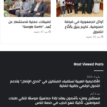
أوائل الجمهورية في ضيافة
تطبيقات عملية للاستشعار عن
المنوفية.. تكريم يليق بصُنّاع
بُعد.. “Google Earth”
التفوق
منذ 37 دقيقة
منذ 33 دقيقة
Most Viewed Posts
مايو 4, 2025
الأكاديمية العربية تستضيف المبتكرين في “تحدي الإتصال” وتدعم
التحول الرقمي بالقرية الذكية
منذ 3 أيام
مستقبل وطن» بأشمون يعقد لقاءً جماهيريًا موسعًا لتلقي طلبات
المواطنين.. تأكيدًا لنهج الحزب في خدمة الناس