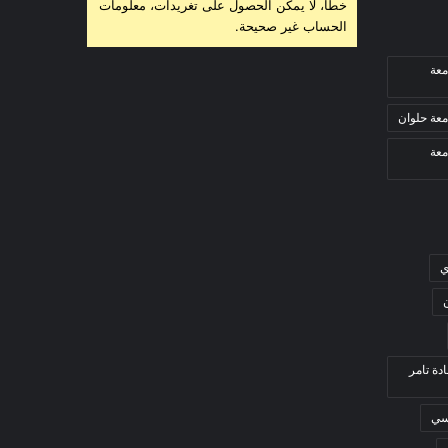
خطأ، لا يمكن الحصول على تغريدات، معلومات
الحساب غير صحيحة.
معة
معة حلوان
معة
ي
ادة تامر
بسي