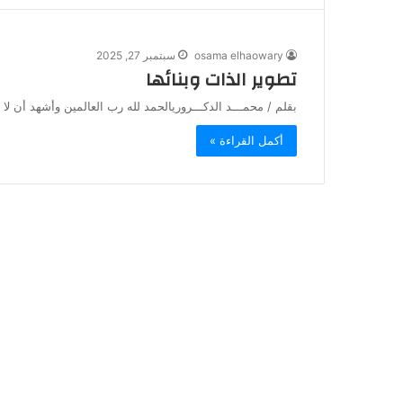
osama elhaowary
سبتمبر 27, 2025
تطوير الذات وبنائها
بقلم / محمـــد الدكـــروريالحمد لله رب العالمين وأشهد أن لا
أكمل القراءة »