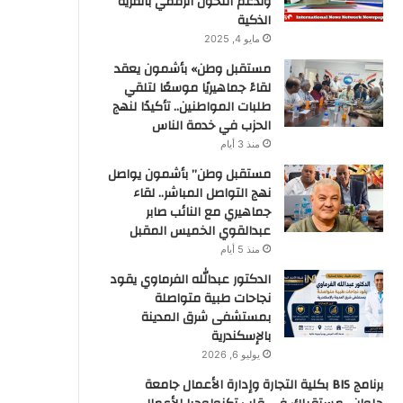
وتدعم التحول الرقمي بالقرية
الذكية
مايو 4, 2025
مستقبل وطن» بأشمون يعقد
لقاءً جماهيريًا موسعًا لتلقي
طلبات المواطنين.. تأكيدًا لنهج
الحزب في خدمة الناس
منذ 3 أيام
مستقبل وطن” بأشمون يواصل
نهج التواصل المباشر.. لقاء
جماهيري مع النائب صابر
عبدالقوي الخميس المقبل
منذ 5 أيام
الدكتور عبدالله الفرماوي يقود
نجاحات طبية متواصلة
بمستشفى شرق المدينة
بالإسكندرية
يوليو 6, 2026
برنامج BIS بكلية التجارة وإدارة الأعمال جامعة