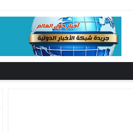
عبر البث المباشر التصفيات النهائية لمسابقة الملك عبدالعزيز الدولية في دورتها الـ46