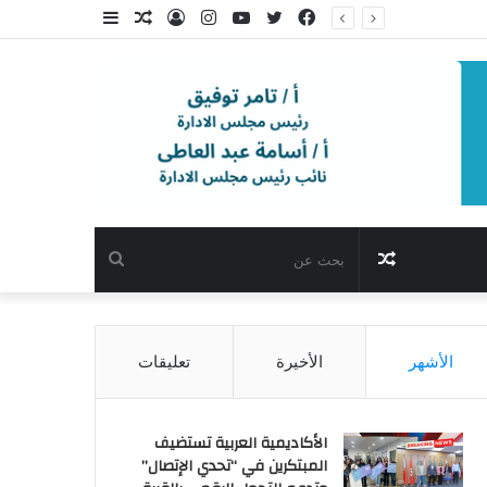
فيسبوك
تويتر
يوتيوب
انستقرام
تسجيل
مقال
إضافة
الدخول
عشوائي
عمود
جانبي
مقال
بحث
عشوائي
عن
الأشهر
الأخيرة
تعليقات
الأكاديمية العربية تستضيف
المبتكرين في “تحدي الإتصال”