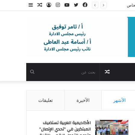
فيسبوك
تويتر
يوتيوب
انستقرام
تسجيل
مقال
إضافة
الدخول
عشوائي
عمود
جانبي
مقال
بحث
عشوائي
عن
الأشهر
الأخيرة
تعليقات
الأكاديمية العربية تستضيف
المبتكرين في “تحدي الإتصال”