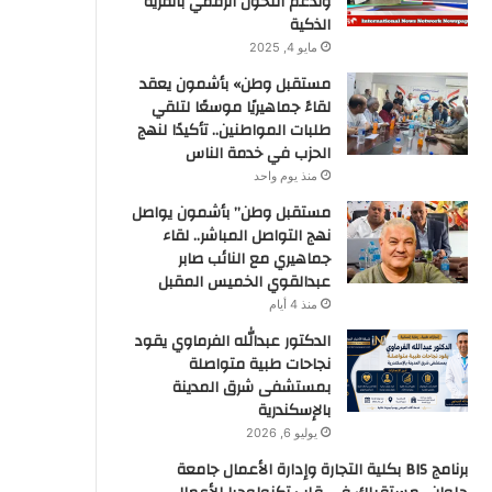
وتدعم التحول الرقمي بالقرية
الذكية
مايو 4, 2025
مستقبل وطن» بأشمون يعقد
لقاءً جماهيريًا موسعًا لتلقي
طلبات المواطنين.. تأكيدًا لنهج
الحزب في خدمة الناس
منذ يوم واحد
مستقبل وطن” بأشمون يواصل
نهج التواصل المباشر.. لقاء
جماهيري مع النائب صابر
عبدالقوي الخميس المقبل
منذ 4 أيام
الدكتور عبدالله الفرماوي يقود
نجاحات طبية متواصلة
بمستشفى شرق المدينة
بالإسكندرية
يوليو 6, 2026
برنامج BIS بكلية التجارة وإدارة الأعمال جامعة