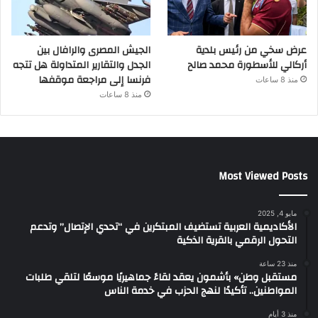
عرض سخي من رئيس بلدية
الجيش المصرى والرافال بين
أركالي للأسطورة محمد صالح
الجدل والتقارير المتداولة هل تتجه
فرنسا إلى مراجعة موقفها
منذ 8 ساعات
منذ 8 ساعات
Most Viewed Posts
مايو 4, 2025
الأكاديمية العربية تستضيف المبتكرين في “تحدي الإتصال” وتدعم
التحول الرقمي بالقرية الذكية
منذ 23 ساعة
مستقبل وطن» بأشمون يعقد لقاءً جماهيريًا موسعًا لتلقي طلبات
المواطنين.. تأكيدًا لنهج الحزب في خدمة الناس
منذ 3 أيام