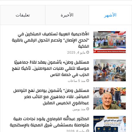
الأشهر
الأخيرة
تعليقات
الأكاديمية العربية تستضيف المبتكرين في
“تحدي الإتصال” وتدعم التحول الرقمي بالقرية
الذكية
مايو 4, 2025
مستقبل وطن» بأشمون يعقد لقاءً جماهيريًا
موسعًا لتلقي طلبات المواطنين.. تأكيدًا لنهج
الحزب في خدمة الناس
منذ 5 ساعات
مستقبل وطن” بأشمون يواصل نهج التواصل
المباشر.. لقاء جماهيري مع النائب صابر
عبدالقوي الخميس المقبل
منذ يومين
الدكتور عبدالله الفرماوي يقود نجاحات طبية
متواصلة بمستشفى شرق المدينة بالإسكندرية
يوليو 6, 2026