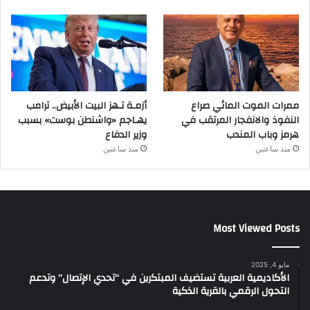
ممرات الموت المائي صراع
أزمـة تـهز البيت الأبيض.. ترامب
النفوذ والانفجار المرتقب في
يهـاجم «واشنطن بوست» بسبب
هرمز وباب المندب
وزير الدفاع
منذ ساعتين
منذ ساعتين
Most Viewed Posts
مايو 4, 2025
الأكاديمية العربية تستضيف المبتكرين في “تحدي الإتصال” وتدعم
التحول الرقمي بالقرية الذكية